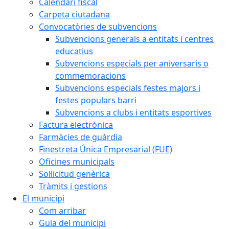
Calendari fiscal
Carpeta ciutadana
Convocatòries de subvencions
Subvencions generals a entitats i centres
educatius
Subvencions especials per aniversaris o
commemoracions
Subvencions especials festes majors i
festes populars barri
Subvencions a clubs i entitats esportives
Factura electrònica
Farmàcies de guàrdia
Finestreta Única Empresarial (FUE)
Oficines municipals
Sol·licitud genèrica
Tràmits i gestions
El municipi
Com arribar
Guia del municipi