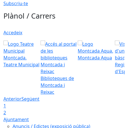
Subscriu-te
Plànol / Carrers
Accedeix
Montcada Aqua
Teatre Municipal
Regid
d'Esp
Biblioteques de
Montcada i
Reixac
Anterior
Següent
1
2
Ajuntament
Anuncis / Edictes (exposició pública)