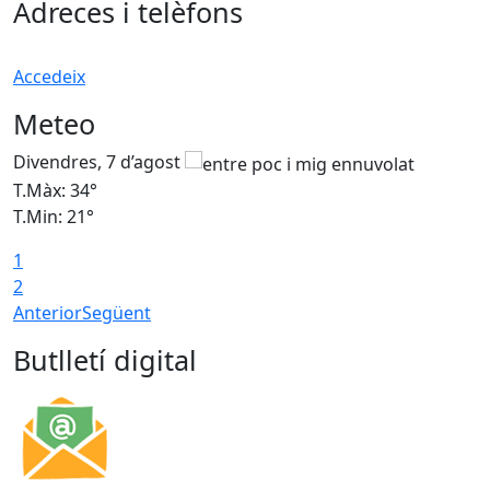
Adreces i telèfons
Accedeix
Meteo
Divendres, 7 d’agost
D
T.Màx: 34°
T
T.Min: 21°
T
1
T
2
Anterior
Següent
Butlletí digital