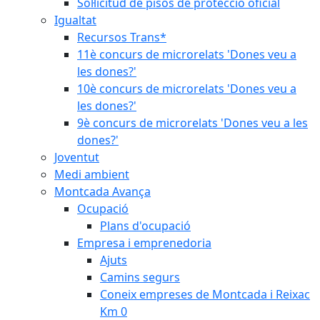
Sol·licitud de pisos de protecció oficial
Igualtat
Recursos Trans*
11è concurs de microrelats 'Dones veu a
les dones?'
10è concurs de microrelats 'Dones veu a
les dones?'
9è concurs de microrelats 'Dones veu a les
dones?'
Joventut
Medi ambient
Montcada Avança
Ocupació
Plans d'ocupació
Empresa i emprenedoria
Ajuts
Camins segurs
Coneix empreses de Montcada i Reixac
Km 0