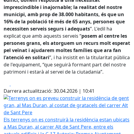
edifici, donem resposta a una necessitat
imprescindible i inajornable; la realitat del nostre
municipi, amb prop de 38.000 habitants, és que un
16% de la població té més de 65 anys, persones que
necessiten serveis segurs i adequats
”. L'edil ha
explicat que amb aquests serveis “
posem al centre les
persones grans, els atorguem un recurs molt esperat
pel veïnat i ajudarem moltes famílies que ara fan
l'atenció en solitari
”, i ha insistit en la titularitat pública
de l'equipament, “que seguirà formant part del nostre
patrimoni i estarà al servei de la ciutadania”.
Facebook
X
Darrera actualització: 30.04.2026 | 10:41
Terrenys on es preveu construir la residència de gent gran
Els terrenys on es construirà la residència estan ubicats
a Mas Duran, al carrer Alt de Sant Pere, entre els