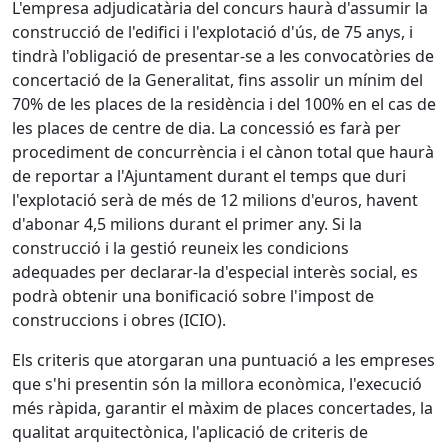
L'empresa adjudicatària del concurs haurà d'assumir la
construcció de l'edifici i l'explotació d'ús, de 75 anys, i
tindrà l'obligació de presentar-se a les convocatòries de
concertació de la Generalitat, fins assolir un mínim del
70% de les places de la residència i del 100% en el cas de
les places de centre de dia. La concessió es farà per
procediment de concurrència i el cànon total que haurà
de reportar a l'Ajuntament durant el temps que duri
l'explotació serà de més de 12 milions d'euros, havent
d'abonar 4,5 milions durant el primer any. Si la
construcció i la gestió reuneix les condicions
adequades per declarar-la d'especial interès social, es
podrà obtenir una bonificació sobre l'impost de
construccions i obres (ICIO).
Els criteris que atorgaran una puntuació a les empreses
que s'hi presentin són la millora econòmica, l'execució
més ràpida, garantir el màxim de places concertades, la
qualitat arquitectònica, l'aplicació de criteris de