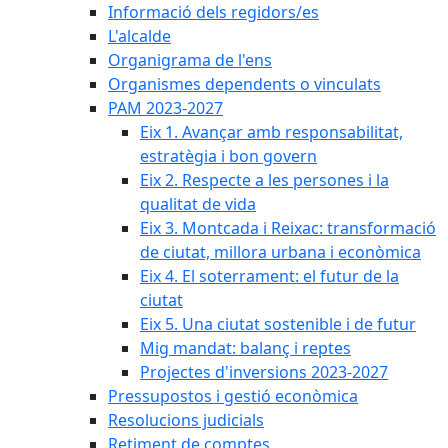
Informació dels regidors/es
L'alcalde
Organigrama de l'ens
Organismes dependents o vinculats
PAM 2023-2027
Eix 1. Avançar amb responsabilitat,
estratègia i bon govern
Eix 2. Respecte a les persones i la
qualitat de vida
Eix 3. Montcada i Reixac: transformació
de ciutat, millora urbana i econòmica
Eix 4. El soterrament: el futur de la
ciutat
Eix 5. Una ciutat sostenible i de futur
Mig mandat: balanç i reptes
Projectes d'inversions 2023-2027
Pressupostos i gestió econòmica
Resolucions judicials
Retiment de comptes