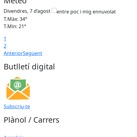
Meteo
Divendres, 7 d’agost
D
T.Màx: 34°
T
T.Min: 21°
T
1
T
2
Anterior
Següent
Butlletí digital
Subscriu-te
Plànol / Carrers