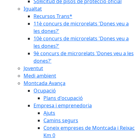
Sol·licitud de pisos de protecció oficial
Igualtat
Recursos Trans*
11è concurs de microrelats 'Dones veu a
les dones?'
10è concurs de microrelats 'Dones veu a
les dones?'
9è concurs de microrelats 'Dones veu a les
dones?'
Joventut
Medi ambient
Montcada Avança
Ocupació
Plans d'ocupació
Empresa i emprenedoria
Ajuts
Camins segurs
Coneix empreses de Montcada i Reixac
Km 0