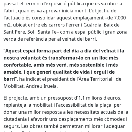
passat el termini d'exposició pública que es va obrir a
l'abril, quan es va aprovar inicialment. L'objectiu de
l'actuació és consolidar aquest emplaçament –de 7.000
m2, ubicat entre els carrers Ferrer i Guàrdia, Baix de
Sant Pere, Sol i Santa Fe– com a espai públic i gran zona
verda de referència per al veïnat del barri.
“
Aquest espai forma part del dia a dia del veïnat i la
nostra voluntat és transformar-lo en un lloc més
confortable, amb més verd, més sostenible i més
amable, i que generi qualitat de vida i orgull de
barri
”, ha indicat el president de l'Àrea Territorial i de
Mobilitat, Andreu Iruela.
El projecte, amb un pressupost d'1,1 milions d'euros,
replanteja la mobilitat i l'accessibilitat de la plaça, per
donar una millor resposta a les necessitats actuals de la
ciutadania i afavorir uns desplaçaments més còmodes i
segurs. Les obres també permetran millorar i adequar