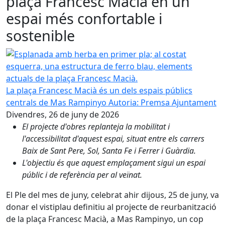
plaça Francesc Macià en un
espai més confortable i
sostenible
Esplanada amb herba en primer pla; al costat esquerra, un
La plaça Francesc Macià és un dels espais públics
centrals de Mas Rampinyo
Autoria: Premsa Ajuntament
Divendres, 26 de juny de 2026
El projecte d'obres replanteja la mobilitat i
l'accessibilitat d'aquest espai, situat entre els carrers
Baix de Sant Pere, Sol, Santa Fe i Ferrer i Guàrdia.
L'objectiu és que aquest emplaçament sigui un espai
públic i de referència per al veïnat.
El Ple del mes de juny, celebrat ahir dijous, 25 de juny, va
donar el vistiplau definitiu al projecte de reurbanització
de la plaça Francesc Macià, a Mas Rampinyo, un cop