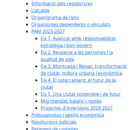
Informació dels regidors/es
L'alcalde
Organigrama de l'ens
Organismes dependents o vinculats
PAM 2023-2027
Eix 1. Avançar amb responsabilitat,
estratègia i bon govern
Eix 2. Respecte a les persones i la
qualitat de vida
Eix 3. Montcada i Reixac: transformació
de ciutat, millora urbana i econòmica
Eix 4. El soterrament: el futur de la
ciutat
Eix 5. Una ciutat sostenible i de futur
Mig mandat: balanç i reptes
Projectes d'inversions 2023-2027
Pressupostos i gestió econòmica
Resolucions judicials
Retiment de comptes