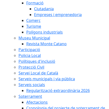
Formació
Ciutadania
Empreses i emprenedoria
Comerç
Turisme
Polígons industrials
Museu Municipal
Revista Monte Catano
Participació
Policia Local
Polítiques d'inclusió
Protecció Civil
Servei Local de Català
Serveis municipals i via pública
Serveis socials
Regularització extraordinària 2026
Soterrament
Afectacions
Cronologia del projecte de soterrament de