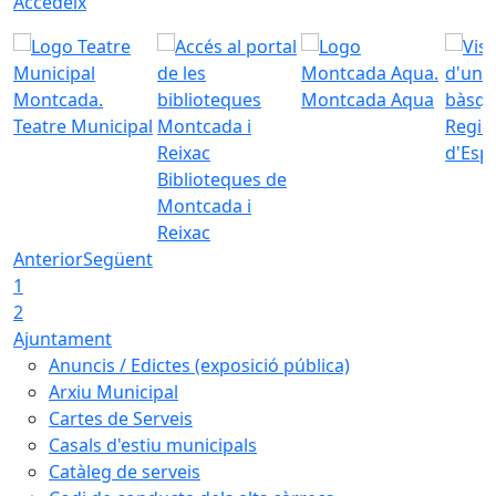
Accedeix
Montcada Aqua
Teatre Municipal
Regid
d'Esp
Biblioteques de
Montcada i
Reixac
Anterior
Següent
1
2
Ajuntament
Anuncis / Edictes (exposició pública)
Arxiu Municipal
Cartes de Serveis
Casals d'estiu municipals
Catàleg de serveis