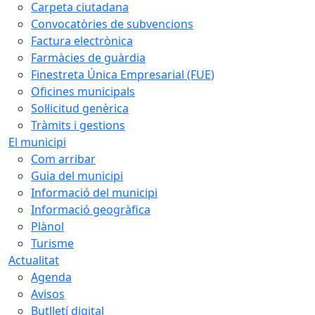
Carpeta ciutadana
Convocatòries de subvencions
Factura electrònica
Farmàcies de guàrdia
Finestreta Única Empresarial (FUE)
Oficines municipals
Sol·licitud genèrica
Tràmits i gestions
El municipi
Com arribar
Guia del municipi
Informació del municipi
Informació geogràfica
Plànol
Turisme
Actualitat
Agenda
Avisos
Butlletí digital