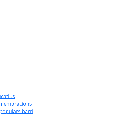
ucatius
ommemoracions
 populars barri