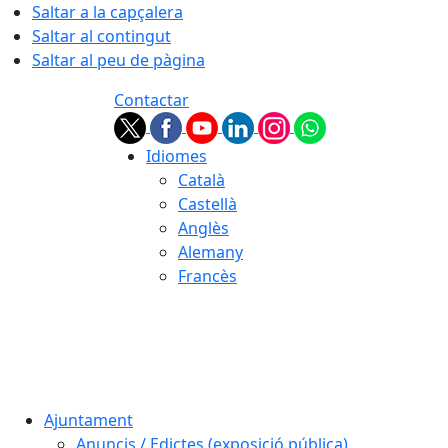
Saltar a la capçalera
Saltar al contingut
Saltar al peu de pàgina
Contactar
Idiomes
Català
Castellà
Anglès
Alemany
Francès
06.08.2026 | 15:08
Ajuntament
Anuncis / Edictes (exposició pública)