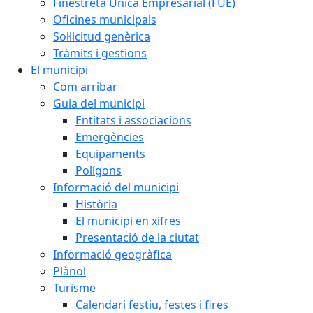
Finestreta Única Empresarial (FUE)
Oficines municipals
Sol·licitud genèrica
Tràmits i gestions
El municipi
Com arribar
Guia del municipi
Entitats i associacions
Emergències
Equipaments
Polígons
Informació del municipi
Història
El municipi en xifres
Presentació de la ciutat
Informació geogràfica
Plànol
Turisme
Calendari festiu, festes i fires