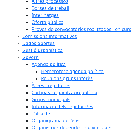
Altres processos
Borses de treball
Interinatges
Oferta pública
Proves de convocatòries realitzades i en cur
Comissions informatives
Dades obertes
Gestió urbanística
Govern
Agenda política
Hemeroteca agenda política
Reunions grups interès
Àrees i regidories
Cartipàs: organització política
Grups municipals
Informació dels regidors/es
L'alcalde
Organigrama de l'ens
Organismes dependents o vinculats