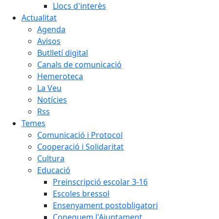
Llocs d'interès
Actualitat
Agenda
Avisos
Butlletí digital
Canals de comunicació
Hemeroteca
La Veu
Notícies
Rss
Temes
Comunicació i Protocol
Cooperació i Solidaritat
Cultura
Educació
Preinscripció escolar 3-16
Escoles bressol
Ensenyament postobligatori
Coneguem l'Ajuntament