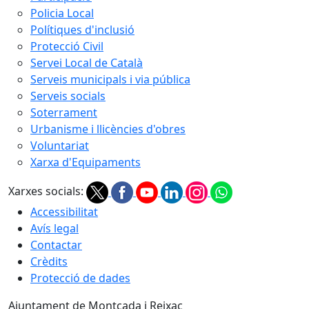
Policia Local
Polítiques d'inclusió
Protecció Civil
Servei Local de Català
Serveis municipals i via pública
Serveis socials
Soterrament
Urbanisme i llicències d'obres
Voluntariat
Xarxa d'Equipaments
Xarxes socials:
Accessibilitat
Avís legal
Contactar
Crèdits
Protecció de dades
Ajuntament de Montcada i Reixac