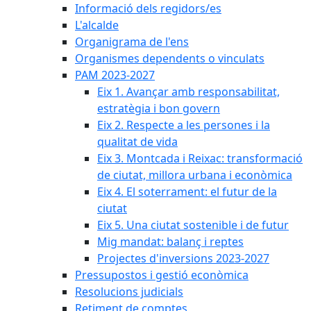
Informació dels regidors/es
L'alcalde
Organigrama de l'ens
Organismes dependents o vinculats
PAM 2023-2027
Eix 1. Avançar amb responsabilitat,
estratègia i bon govern
Eix 2. Respecte a les persones i la
qualitat de vida
Eix 3. Montcada i Reixac: transformació
de ciutat, millora urbana i econòmica
Eix 4. El soterrament: el futur de la
ciutat
Eix 5. Una ciutat sostenible i de futur
Mig mandat: balanç i reptes
Projectes d'inversions 2023-2027
Pressupostos i gestió econòmica
Resolucions judicials
Retiment de comptes