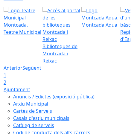
Montcada Aqua
Teatre Municipal
Regid
d'Esp
Biblioteques de
Montcada i
Reixac
Anterior
Següent
1
2
Ajuntament
Anuncis / Edictes (exposició pública)
Arxiu Municipal
Cartes de Serveis
Casals d'estiu municipals
Catàleg de serveis
Codi de conducta dels alts càrrecs