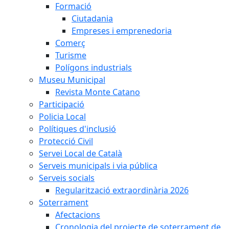
Formació
Ciutadania
Empreses i emprenedoria
Comerç
Turisme
Polígons industrials
Museu Municipal
Revista Monte Catano
Participació
Policia Local
Polítiques d'inclusió
Protecció Civil
Servei Local de Català
Serveis municipals i via pública
Serveis socials
Regularització extraordinària 2026
Soterrament
Afectacions
Cronologia del projecte de soterrament de