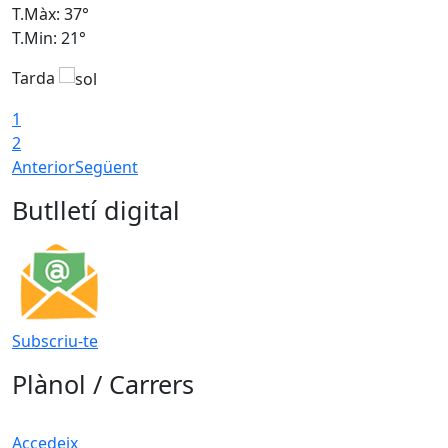
T.Màx: 37°
T
T.Min: 21°
T
Tarda
T
1
2
Anterior
Següent
Butlletí digital
Subscriu-te
Plànol / Carrers
Accedeix