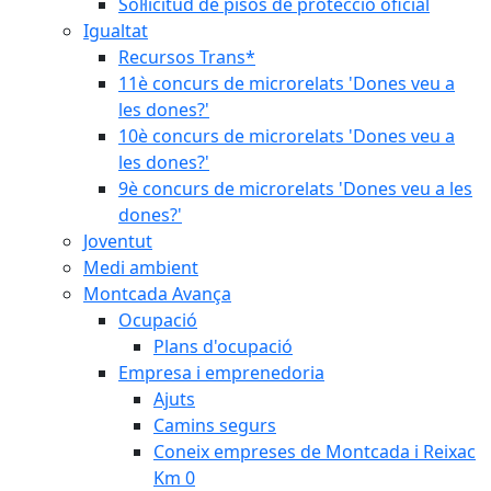
Sol·licitud de pisos de protecció oficial
Igualtat
Recursos Trans*
11è concurs de microrelats 'Dones veu a
les dones?'
10è concurs de microrelats 'Dones veu a
les dones?'
9è concurs de microrelats 'Dones veu a les
dones?'
Joventut
Medi ambient
Montcada Avança
Ocupació
Plans d'ocupació
Empresa i emprenedoria
Ajuts
Camins segurs
Coneix empreses de Montcada i Reixac
Km 0