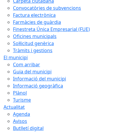
Carpeta ciutadana
Convocatòries de subvencions
Factura electrònica
Farmàcies de guàrdia
Finestreta Única Empresarial (FUE)
Oficines municipals
Sol·licitud genèrica
Tràmits i gestions
El municipi
Com arribar
Guia del municipi
Informació del municipi
Informació geogràfica
Plànol
Turisme
Actualitat
Agenda
Avisos
Butlletí digital