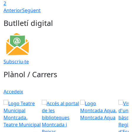
2
Anterior
Següent
Butlletí digital
Subscriu-te
Plànol / Carrers
Accedeix
Montcada Aqua
Teatre Municipal
Regid
d'Esp