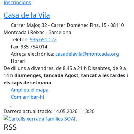
Inscripcions
Casa de la Vila
Carrer Major, 32 - Carrer Domènec Fins, 15 - 08110
Montcada i Reixac - Barcelona
Telèfon:
935 651 122
Fax: 935 754 014
Adreça electrònica:
casadelavila@montcada.org
Horari:
De dilluns a divendres, de 8.45 a 21 h Dissabtes, de 9 a
14 h
diumenges, tancada
Agost, tancat a les tardes i
els caps de setmana
Amplieu el mapa
Com arribar-hi
Leaflet
| ©
OpenStreetMap
contributors
Facebook
X
+
Darrera actualització: 14.05.2026 | 13:26
−
Cartells xerrada famílies SOAF.
RSS