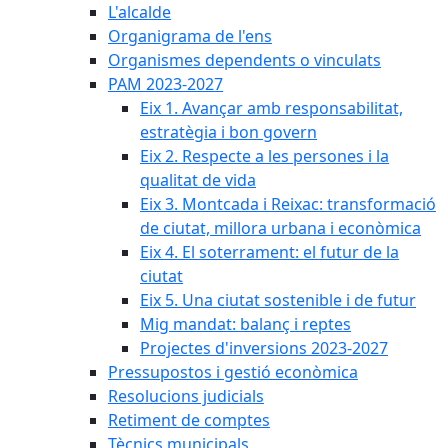
L'alcalde
Organigrama de l'ens
Organismes dependents o vinculats
PAM 2023-2027
Eix 1. Avançar amb responsabilitat,
estratègia i bon govern
Eix 2. Respecte a les persones i la
qualitat de vida
Eix 3. Montcada i Reixac: transformació
de ciutat, millora urbana i econòmica
Eix 4. El soterrament: el futur de la
ciutat
Eix 5. Una ciutat sostenible i de futur
Mig mandat: balanç i reptes
Projectes d'inversions 2023-2027
Pressupostos i gestió econòmica
Resolucions judicials
Retiment de comptes
Tècnics municipals