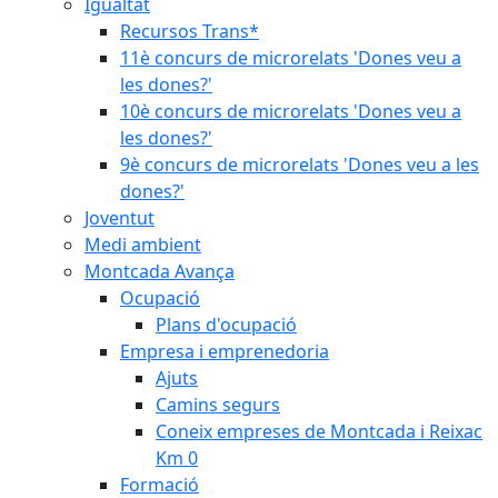
Igualtat
Recursos Trans*
11è concurs de microrelats 'Dones veu a
les dones?'
10è concurs de microrelats 'Dones veu a
les dones?'
9è concurs de microrelats 'Dones veu a les
dones?'
Joventut
Medi ambient
Montcada Avança
Ocupació
Plans d'ocupació
Empresa i emprenedoria
Ajuts
Camins segurs
Coneix empreses de Montcada i Reixac
Km 0
Formació