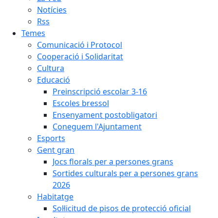
Notícies
Rss
Temes
Comunicació i Protocol
Cooperació i Solidaritat
Cultura
Educació
Preinscripció escolar 3-16
Escoles bressol
Ensenyament postobligatori
Coneguem l'Ajuntament
Esports
Gent gran
Jocs florals per a persones grans
Sortides culturals per a persones grans
2026
Habitatge
Sol·licitud de pisos de protecció oficial