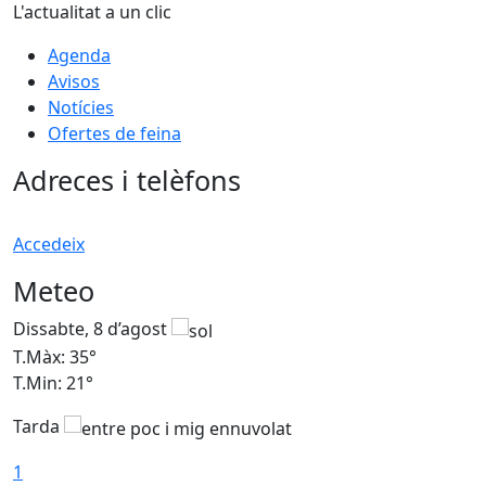
L'actualitat a un clic
Agenda
Avisos
Notícies
Ofertes de feina
Adreces i telèfons
Accedeix
Meteo
Dissabte, 8 d’agost
D
T.Màx: 35°
T
T.Min: 21°
T
Tarda
1