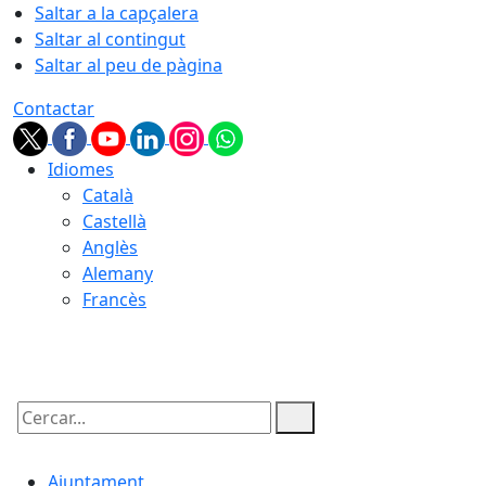
Saltar a la capçalera
Saltar al contingut
Saltar al peu de pàgina
Contactar
Idiomes
Català
Castellà
Anglès
Alemany
Francès
07.08.2026 | 17:17
Cercar:
Ajuntament