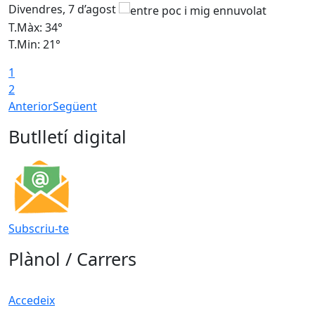
Divendres, 7 d’agost
D
T.Màx: 34°
T
T.Min: 21°
T
1
T
2
Anterior
Següent
Butlletí digital
Subscriu-te
Plànol / Carrers
Accedeix