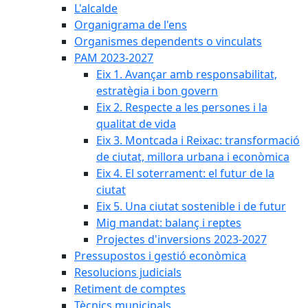
L'alcalde
Organigrama de l'ens
Organismes dependents o vinculats
PAM 2023-2027
Eix 1. Avançar amb responsabilitat,
estratègia i bon govern
Eix 2. Respecte a les persones i la
qualitat de vida
Eix 3. Montcada i Reixac: transformació
de ciutat, millora urbana i econòmica
Eix 4. El soterrament: el futur de la
ciutat
Eix 5. Una ciutat sostenible i de futur
Mig mandat: balanç i reptes
Projectes d'inversions 2023-2027
Pressupostos i gestió econòmica
Resolucions judicials
Retiment de comptes
Tècnics municipals