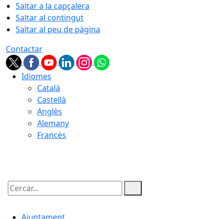
Saltar a la capçalera
Saltar al contingut
Saltar al peu de pàgina
Contactar
Idiomes
Català
Castellà
Anglès
Alemany
Francès
07.08.2026 | 02:02
Cercar:
Ajuntament