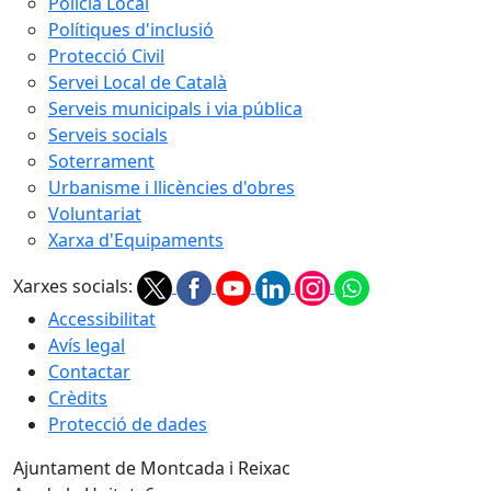
Policia Local
Polítiques d'inclusió
Protecció Civil
Servei Local de Català
Serveis municipals i via pública
Serveis socials
Soterrament
Urbanisme i llicències d'obres
Voluntariat
Xarxa d'Equipaments
Xarxes socials:
Accessibilitat
Avís legal
Contactar
Crèdits
Protecció de dades
Ajuntament de Montcada i Reixac