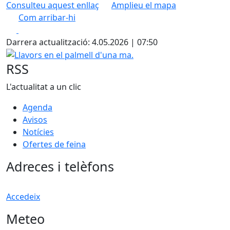
Consulteu aquest enllaç
Amplieu el mapa
Com arribar-hi
Leaflet
| ©
OpenStreetMap
contributors
Facebook
X
+
Darrera actualització: 4.05.2026 | 07:50
−
Llavors en el palmell d'una ma.
RSS
L'actualitat a un clic
Agenda
Avisos
Notícies
Ofertes de feina
Adreces i telèfons
Accedeix
Meteo