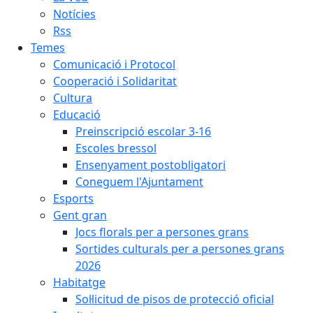
Notícies
Rss
Temes
Comunicació i Protocol
Cooperació i Solidaritat
Cultura
Educació
Preinscripció escolar 3-16
Escoles bressol
Ensenyament postobligatori
Coneguem l'Ajuntament
Esports
Gent gran
Jocs florals per a persones grans
Sortides culturals per a persones grans
2026
Habitatge
Sol·licitud de pisos de protecció oficial