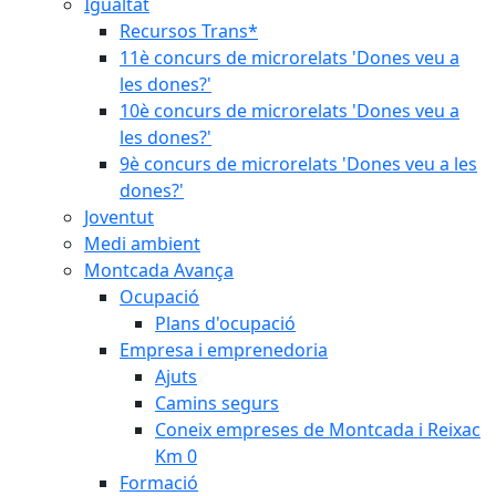
Igualtat
Recursos Trans*
11è concurs de microrelats 'Dones veu a
les dones?'
10è concurs de microrelats 'Dones veu a
les dones?'
9è concurs de microrelats 'Dones veu a les
dones?'
Joventut
Medi ambient
Montcada Avança
Ocupació
Plans d'ocupació
Empresa i emprenedoria
Ajuts
Camins segurs
Coneix empreses de Montcada i Reixac
Km 0
Formació