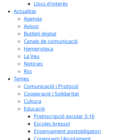
Llocs d'interès
Actualitat
Agenda
Avisos
Butlletí digital
Canals de comunicació
Hemeroteca
La Veu
Notícies
Rss
Temes
Comunicació i Protocol
Cooperació i Solidaritat
Cultura
Educació
Preinscripció escolar 3-16
Escoles bressol
Ensenyament postobligatori
Coneguem l'Ajuntament