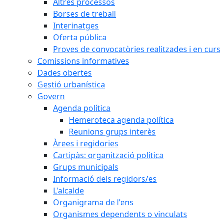
Altres processos
Borses de treball
Interinatges
Oferta pública
Proves de convocatòries realitzades i en cur
Comissions informatives
Dades obertes
Gestió urbanística
Govern
Agenda política
Hemeroteca agenda política
Reunions grups interès
Àrees i regidories
Cartipàs: organització política
Grups municipals
Informació dels regidors/es
L'alcalde
Organigrama de l'ens
Organismes dependents o vinculats