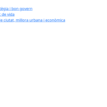
atègia i bon govern
t de vida
de ciutat, millora urbana i econòmica