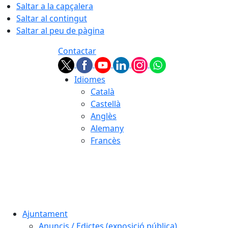
Saltar a la capçalera
Saltar al contingut
Saltar al peu de pàgina
Contactar
Idiomes
Català
Castellà
Anglès
Alemany
Francès
07.08.2026 | 17:04
Ajuntament
Anuncis / Edictes (exposició pública)