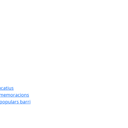
ucatius
ommemoracions
 populars barri