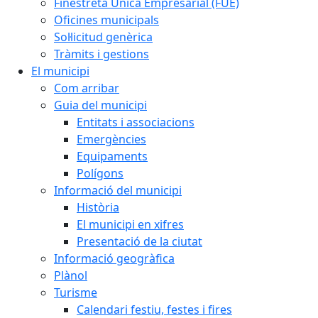
Finestreta Única Empresarial (FUE)
Oficines municipals
Sol·licitud genèrica
Tràmits i gestions
El municipi
Com arribar
Guia del municipi
Entitats i associacions
Emergències
Equipaments
Polígons
Informació del municipi
Història
El municipi en xifres
Presentació de la ciutat
Informació geogràfica
Plànol
Turisme
Calendari festiu, festes i fires