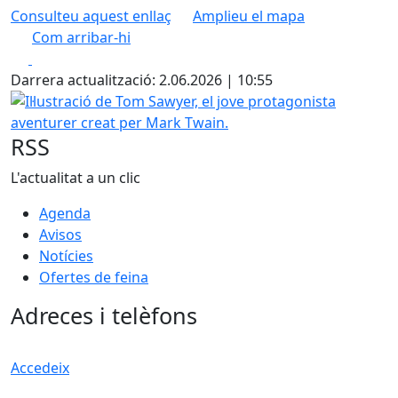
Consulteu aquest enllaç
Amplieu el mapa
Com arribar-hi
Leaflet
| ©
OpenStreetMap
contributors
Facebook
X
+
Darrera actualització: 2.06.2026 | 10:55
−
Il·lustració de Tom Sawyer, el jove protagonista aventurer
RSS
L'actualitat a un clic
Agenda
Avisos
Notícies
Ofertes de feina
Adreces i telèfons
Accedeix