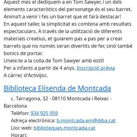
Aquest mes el dediquem a en Tom Sawyer, i un dels
elements característics del personatge és el seu barret.
Anima’t a venir i fes un barret que et farà destacar!
En aquest taller, la simplicitat es combina amb resultats
espectaculars. A través de la utilització de diferents
materials creatius, et guiarem pas a pas per a crear
barrets que no només seran divertits de fer, sinó també
bonics de portar.
Uneix-te a la colla de Tom Sawyer amb estil!
Per a infants a partir de 4 anys.
Inscripció prèvia
A càrrec d'Activijoc.
Biblioteca Elisenda de Montcada
c. Tarragona, 32 - 08110 Montcada i Reixac -
Barcelona
Telèfon:
934 925 959
Adreça electrònica:
b.montcada.em@diba.cat
Lloc web:
biblioteques.montcada.cat
Horari: