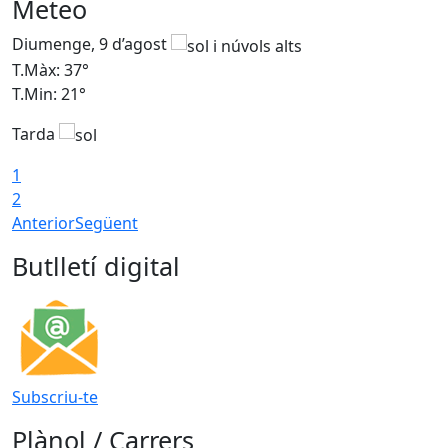
Meteo
Diumenge, 9 d’agost
D
T.Màx: 37°
T
T.Min: 21°
T
Tarda
T
1
2
Anterior
Següent
Butlletí digital
Subscriu-te
Plànol / Carrers