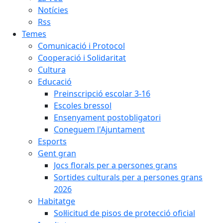
Notícies
Rss
Temes
Comunicació i Protocol
Cooperació i Solidaritat
Cultura
Educació
Preinscripció escolar 3-16
Escoles bressol
Ensenyament postobligatori
Coneguem l'Ajuntament
Esports
Gent gran
Jocs florals per a persones grans
Sortides culturals per a persones grans
2026
Habitatge
Sol·licitud de pisos de protecció oficial