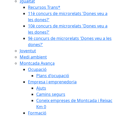
Igualtat
Recursos Trans*
11è concurs de microrelats 'Dones veu a
les dones?'
10è concurs de microrelats 'Dones veu a
les dones?'
9è concurs de microrelats 'Dones veu a les
dones?'
Joventut
Medi ambient
Montcada Avança
Ocupació
Plans d'ocupació
Empresa i emprenedoria
Ajuts
Camins segurs
Coneix empreses de Montcada i Reixac
Km 0
Formació