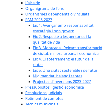
L'alcalde
Organigrama de l'ens
Organismes dependents o vinculats
PAM 2023-2027
Eix 1. Avançar amb responsabilitat,
estratègia i bon govern
Eix 2. Respecte a les persones i la
qualitat de vida
Eix 3. Montcada i Reixac: transformació
de ciutat, millora urbana i econòmica
Eix 4. El soterrament: el futur de la
ciutat
Eix 5. Una ciutat sostenible i de futur
Mig mandat: balanç i reptes
Projectes d'inversions 2023-2027
Pressupostos i gestió econòmica
Resolucions judicials
Retiment de comptes
Tècnics municipals