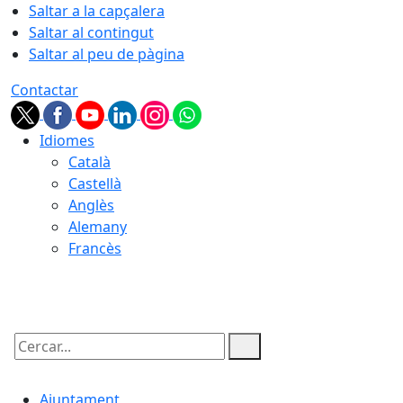
Saltar a la capçalera
Saltar al contingut
Saltar al peu de pàgina
Contactar
Idiomes
Català
Castellà
Anglès
Alemany
Francès
09.08.2026 | 10:27
Cercar:
Ajuntament