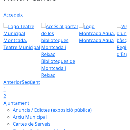
Accedeix
Montcada Aqua
Teatre Municipal
Regid
d'Esp
Biblioteques de
Montcada i
Reixac
Anterior
Següent
1
2
Ajuntament
Anuncis / Edictes (exposició pública)
Arxiu Municipal
Cartes de Serveis