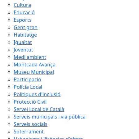
Cultura
Educació
Esports
Gent gran
Habitatge
Igualtat
Joventut
Medi ambient
Montcada Avança
Museu Municipal
Participació
Policia Local
Polítiques d'inclusió
Protecció Civil
Servei Local de Català
Serveis municipals i via pública
Serveis socials
Soterrament
Urbanisme i llicències d'obres