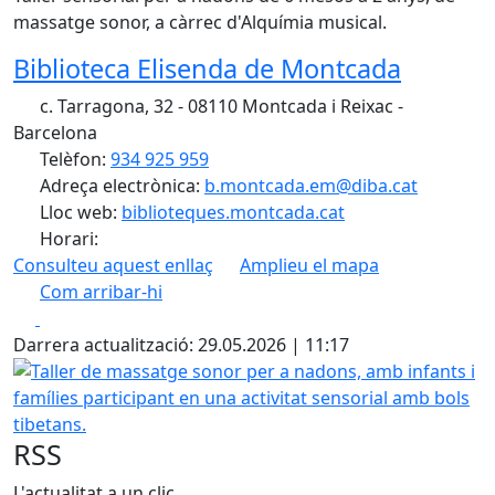
massatge sonor, a càrrec d'Alquímia musical.
Biblioteca Elisenda de Montcada
c. Tarragona, 32 - 08110 Montcada i Reixac -
Barcelona
Telèfon:
934 925 959
Adreça electrònica:
b.montcada.em@diba.cat
Lloc web:
biblioteques.montcada.cat
Horari:
Consulteu aquest enllaç
Amplieu el mapa
Com arribar-hi
Leaflet
| ©
OpenStreetMap
contributors
Facebook
X
+
Darrera actualització: 29.05.2026 | 11:17
−
Taller de massatge sonor per a nadons, amb infants i famíl
RSS
L'actualitat a un clic