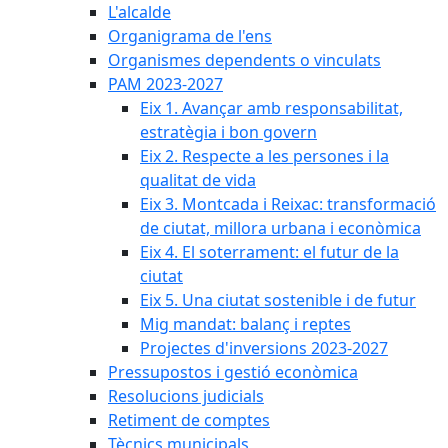
L'alcalde
Organigrama de l'ens
Organismes dependents o vinculats
PAM 2023-2027
Eix 1. Avançar amb responsabilitat,
estratègia i bon govern
Eix 2. Respecte a les persones i la
qualitat de vida
Eix 3. Montcada i Reixac: transformació
de ciutat, millora urbana i econòmica
Eix 4. El soterrament: el futur de la
ciutat
Eix 5. Una ciutat sostenible i de futur
Mig mandat: balanç i reptes
Projectes d'inversions 2023-2027
Pressupostos i gestió econòmica
Resolucions judicials
Retiment de comptes
Tècnics municipals