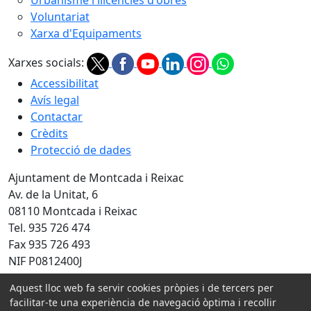
Voluntariat
Xarxa d'Equipaments
Xarxes socials:
Accessibilitat
Avís legal
Contactar
Crèdits
Protecció de dades
Ajuntament de Montcada i Reixac
Av. de la Unitat, 6
08110 Montcada i Reixac
Tel. 935 726 474
Fax 935 726 493
NIF P0812400J
Amb la col·laboració de:
Aquest lloc web fa servir cookies pròpies i de tercers per
facilitar-te una experiència de navegació òptima i recollir