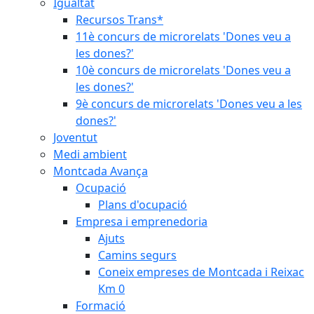
Igualtat
Recursos Trans*
11è concurs de microrelats 'Dones veu a
les dones?'
10è concurs de microrelats 'Dones veu a
les dones?'
9è concurs de microrelats 'Dones veu a les
dones?'
Joventut
Medi ambient
Montcada Avança
Ocupació
Plans d'ocupació
Empresa i emprenedoria
Ajuts
Camins segurs
Coneix empreses de Montcada i Reixac
Km 0
Formació