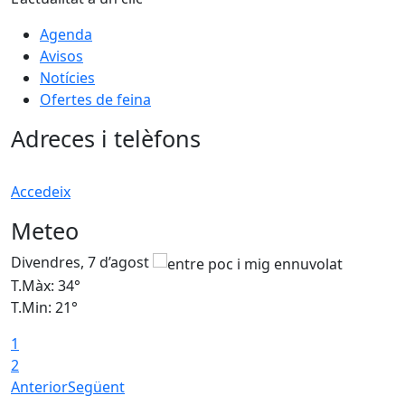
Agenda
Avisos
Notícies
Ofertes de feina
Adreces i telèfons
Accedeix
Meteo
Divendres, 7 d’agost
D
T.Màx: 34°
T
T.Min: 21°
T
1
T
2
Anterior
Següent