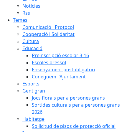
Notícies
Rss
Temes
Comunicació i Protocol
Cooperació i Solidaritat
Cultura
Educació
Preinscripció escolar 3-16
Escoles bressol
Ensenyament postobligatori
Coneguem l'Ajuntament
Esports
Gent gran
Jocs florals per a persones grans
Sortides culturals per a persones grans
2026
Habitatge
Sol·licitud de pisos de protecció oficial