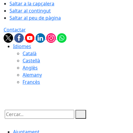
Saltar a la capçalera
Saltar al contingut
Saltar al peu de pàgina
Contactar
Idiomes
Català
Castellà
Anglès
Alemany
Francès
07.08.2026 | 12:09
Cercar:
Ajuntament