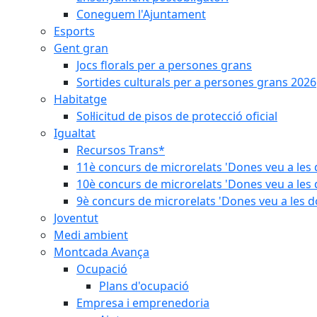
Coneguem l'Ajuntament
Esports
Gent gran
Jocs florals per a persones grans
Sortides culturals per a persones grans 2026
Habitatge
Sol·licitud de pisos de protecció oficial
Igualtat
Recursos Trans*
11è concurs de microrelats 'Dones veu a les 
10è concurs de microrelats 'Dones veu a les 
9è concurs de microrelats 'Dones veu a les d
Joventut
Medi ambient
Montcada Avança
Ocupació
Plans d'ocupació
Empresa i emprenedoria