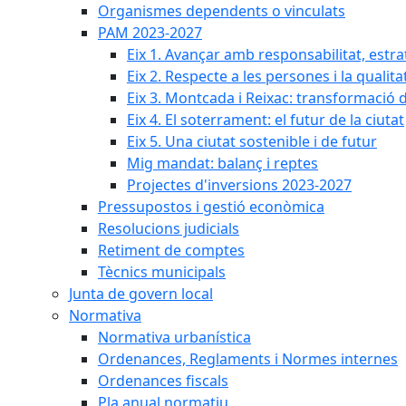
Organismes dependents o vinculats
PAM 2023-2027
Eix 1. Avançar amb responsabilitat, estr
Eix 2. Respecte a les persones i la qualita
Eix 3. Montcada i Reixac: transformació 
Eix 4. El soterrament: el futur de la ciutat
Eix 5. Una ciutat sostenible i de futur
Mig mandat: balanç i reptes
Projectes d'inversions 2023-2027
Pressupostos i gestió econòmica
Resolucions judicials
Retiment de comptes
Tècnics municipals
Junta de govern local
Normativa
Normativa urbanística
Ordenances, Reglaments i Normes internes
Ordenances fiscals
Pla anual normatiu