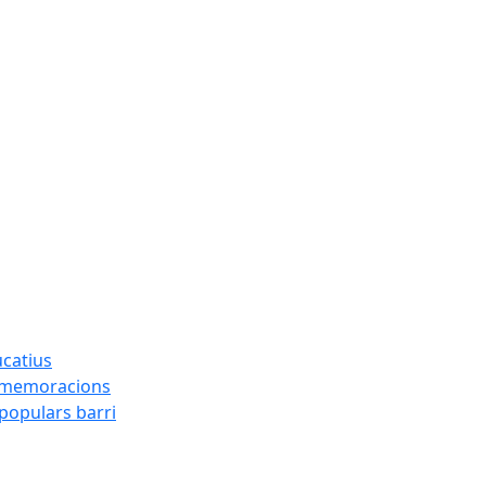
ucatius
ommemoracions
 populars barri