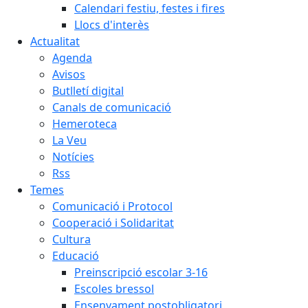
Calendari festiu, festes i fires
Llocs d'interès
Actualitat
Agenda
Avisos
Butlletí digital
Canals de comunicació
Hemeroteca
La Veu
Notícies
Rss
Temes
Comunicació i Protocol
Cooperació i Solidaritat
Cultura
Educació
Preinscripció escolar 3-16
Escoles bressol
Ensenyament postobligatori