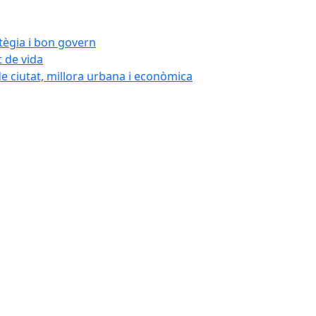
atègia i bon govern
t de vida
de ciutat, millora urbana i econòmica