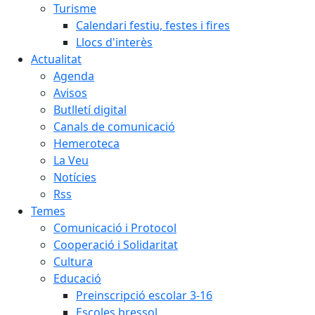
Turisme
Calendari festiu, festes i fires
Llocs d'interès
Actualitat
Agenda
Avisos
Butlletí digital
Canals de comunicació
Hemeroteca
La Veu
Notícies
Rss
Temes
Comunicació i Protocol
Cooperació i Solidaritat
Cultura
Educació
Preinscripció escolar 3-16
Escoles bressol