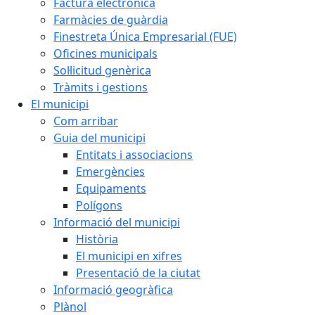
Factura electrònica
Farmàcies de guàrdia
Finestreta Única Empresarial (FUE)
Oficines municipals
Sol·licitud genèrica
Tràmits i gestions
El municipi
Com arribar
Guia del municipi
Entitats i associacions
Emergències
Equipaments
Polígons
Informació del municipi
Història
El municipi en xifres
Presentació de la ciutat
Informació geogràfica
Plànol