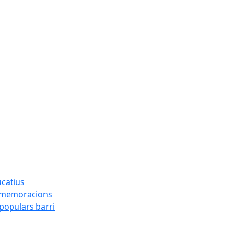
ucatius
ommemoracions
 populars barri