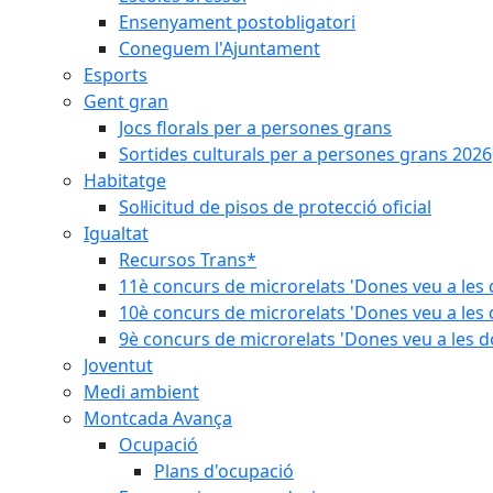
Ensenyament postobligatori
Coneguem l'Ajuntament
Esports
Gent gran
Jocs florals per a persones grans
Sortides culturals per a persones grans 2026
Habitatge
Sol·licitud de pisos de protecció oficial
Igualtat
Recursos Trans*
11è concurs de microrelats 'Dones veu a les 
10è concurs de microrelats 'Dones veu a les 
9è concurs de microrelats 'Dones veu a les d
Joventut
Medi ambient
Montcada Avança
Ocupació
Plans d'ocupació