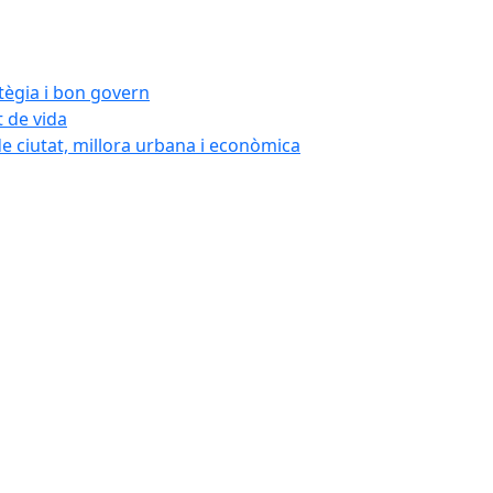
atègia i bon govern
t de vida
de ciutat, millora urbana i econòmica