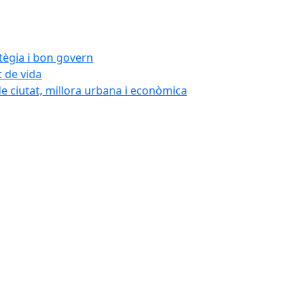
atègia i bon govern
t de vida
de ciutat, millora urbana i econòmica