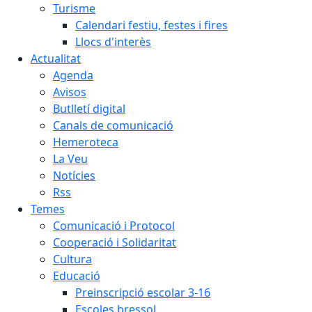
Turisme
Calendari festiu, festes i fires
Llocs d'interès
Actualitat
Agenda
Avisos
Butlletí digital
Canals de comunicació
Hemeroteca
La Veu
Notícies
Rss
Temes
Comunicació i Protocol
Cooperació i Solidaritat
Cultura
Educació
Preinscripció escolar 3-16
Escoles bressol