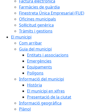
Factura electrònica
Farmàcies de guàrdia
Finestreta Única Empresarial (FUE)
Oficines municipals
Sol·licitud genèrica
Tràmits i gestions
El municipi
Com arribar
Guia del municipi
Entitats i associacions
Emergències
Equipaments
Polígons
Informació del municipi
Història
El municipi en xifres
Presentació de la ciutat
Informació geogràfica
Plànol