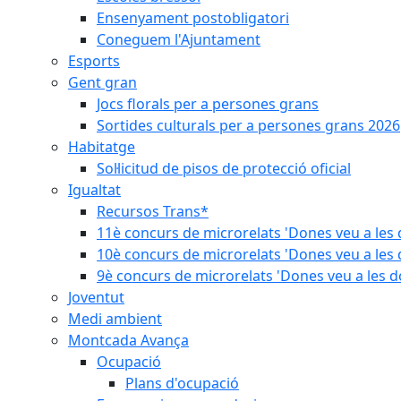
Ensenyament postobligatori
Coneguem l'Ajuntament
Esports
Gent gran
Jocs florals per a persones grans
Sortides culturals per a persones grans 2026
Habitatge
Sol·licitud de pisos de protecció oficial
Igualtat
Recursos Trans*
11è concurs de microrelats 'Dones veu a les 
10è concurs de microrelats 'Dones veu a les 
9è concurs de microrelats 'Dones veu a les d
Joventut
Medi ambient
Montcada Avança
Ocupació
Plans d'ocupació