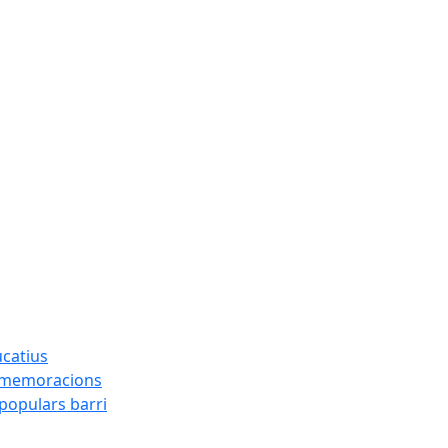
ucatius
ommemoracions
 populars barri