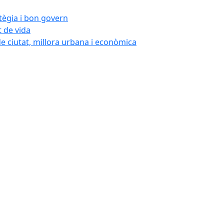
atègia i bon govern
t de vida
de ciutat, millora urbana i econòmica