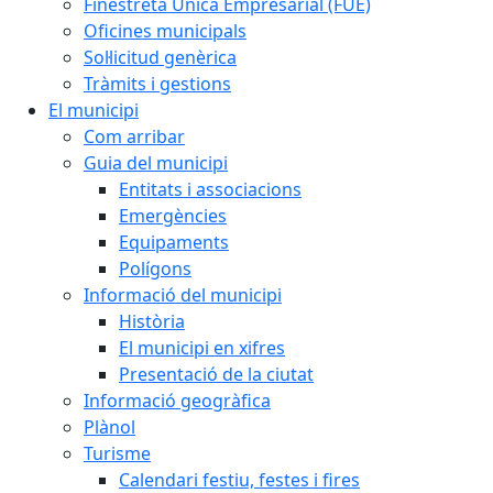
Finestreta Única Empresarial (FUE)
Oficines municipals
Sol·licitud genèrica
Tràmits i gestions
El municipi
Com arribar
Guia del municipi
Entitats i associacions
Emergències
Equipaments
Polígons
Informació del municipi
Història
El municipi en xifres
Presentació de la ciutat
Informació geogràfica
Plànol
Turisme
Calendari festiu, festes i fires