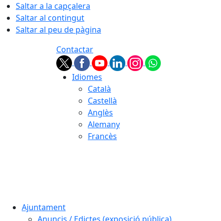
Saltar a la capçalera
Saltar al contingut
Saltar al peu de pàgina
Contactar
Idiomes
Català
Castellà
Anglès
Alemany
Francès
08.08.2026 | 16:30
Ajuntament
Anuncis / Edictes (exposició pública)