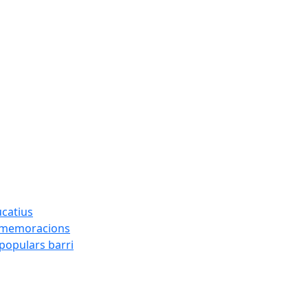
ucatius
ommemoracions
 populars barri