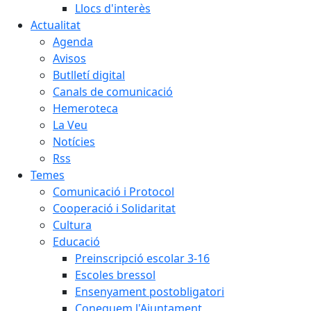
Llocs d'interès
Actualitat
Agenda
Avisos
Butlletí digital
Canals de comunicació
Hemeroteca
La Veu
Notícies
Rss
Temes
Comunicació i Protocol
Cooperació i Solidaritat
Cultura
Educació
Preinscripció escolar 3-16
Escoles bressol
Ensenyament postobligatori
Coneguem l'Ajuntament