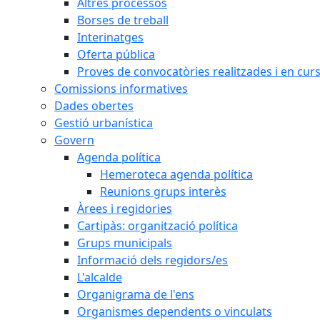
Altres processos
Borses de treball
Interinatges
Oferta pública
Proves de convocatòries realitzades i en cur
Comissions informatives
Dades obertes
Gestió urbanística
Govern
Agenda política
Hemeroteca agenda política
Reunions grups interès
Àrees i regidories
Cartipàs: organització política
Grups municipals
Informació dels regidors/es
L'alcalde
Organigrama de l'ens
Organismes dependents o vinculats