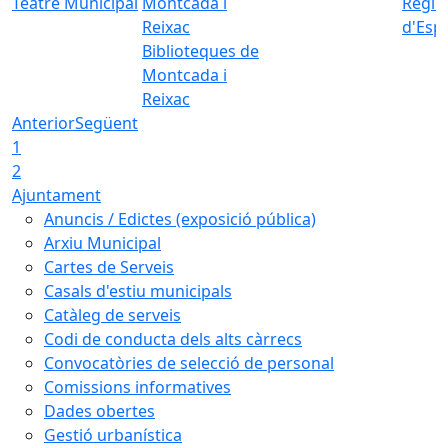
Teatre Municipal
Regid
d'Esp
Biblioteques de
Montcada i
Reixac
Anterior
Següent
1
2
Ajuntament
Anuncis / Edictes (exposició pública)
Arxiu Municipal
Cartes de Serveis
Casals d'estiu municipals
Catàleg de serveis
Codi de conducta dels alts càrrecs
Convocatòries de selecció de personal
Comissions informatives
Dades obertes
Gestió urbanística