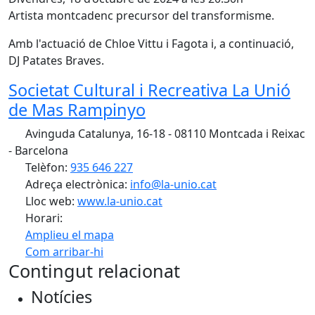
Artista montcadenc precursor del transformisme.
Amb l'actuació de Chloe Vittu i Fagota i, a continuació,
DJ Patates Braves.
Societat Cultural i Recreativa La Unió
de Mas Rampinyo
Avinguda Catalunya, 16-18 - 08110 Montcada i Reixac
- Barcelona
Telèfon:
935 646 227
Adreça electrònica:
info@la-unio.cat
Lloc web:
www.la-unio.cat
Horari:
Amplieu el mapa
Com arribar-hi
Leaflet
| ©
OpenStreetMap
contributors
Contingut relacionat
+
Notícies
−