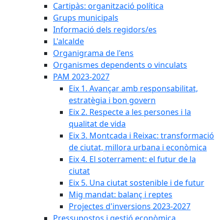
Cartipàs: organització política
Grups municipals
Informació dels regidors/es
L'alcalde
Organigrama de l'ens
Organismes dependents o vinculats
PAM 2023-2027
Eix 1. Avançar amb responsabilitat,
estratègia i bon govern
Eix 2. Respecte a les persones i la
qualitat de vida
Eix 3. Montcada i Reixac: transformació
de ciutat, millora urbana i econòmica
Eix 4. El soterrament: el futur de la
ciutat
Eix 5. Una ciutat sostenible i de futur
Mig mandat: balanç i reptes
Projectes d'inversions 2023-2027
Pressupostos i gestió econòmica