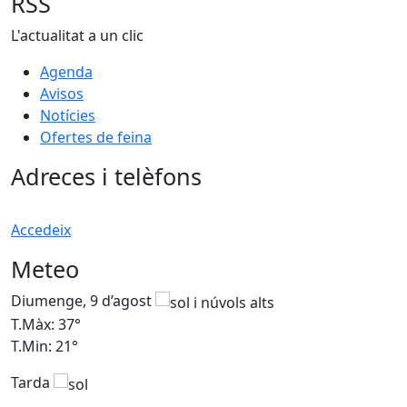
RSS
L'actualitat a un clic
Agenda
Avisos
Notícies
Ofertes de feina
Adreces i telèfons
Accedeix
Meteo
Diumenge, 9 d’agost
D
T.Màx: 37°
T
T.Min: 21°
T
Tarda
T