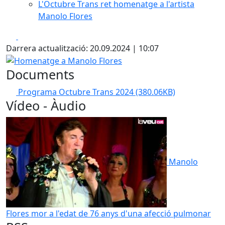
L'Octubre Trans ret homenatge a l'artista
Manolo Flores
Facebook
X
Darrera actualització: 20.09.2024 | 10:07
Homenatge a Manolo Flores
Documents
Programa Octubre Trans 2024
(380.06KB)
Vídeo - Àudio
Manolo
Flores mor a l'edat de 76 anys d'una afecció pulmonar