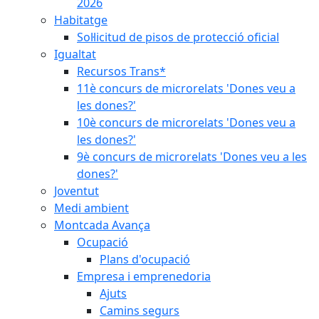
2026
Habitatge
Sol·licitud de pisos de protecció oficial
Igualtat
Recursos Trans*
11è concurs de microrelats 'Dones veu a
les dones?'
10è concurs de microrelats 'Dones veu a
les dones?'
9è concurs de microrelats 'Dones veu a les
dones?'
Joventut
Medi ambient
Montcada Avança
Ocupació
Plans d'ocupació
Empresa i emprenedoria
Ajuts
Camins segurs