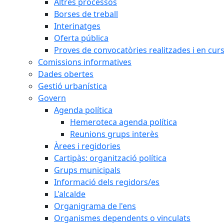
Altres processos
Borses de treball
Interinatges
Oferta pública
Proves de convocatòries realitzades i en cur
Comissions informatives
Dades obertes
Gestió urbanística
Govern
Agenda política
Hemeroteca agenda política
Reunions grups interès
Àrees i regidories
Cartipàs: organització política
Grups municipals
Informació dels regidors/es
L'alcalde
Organigrama de l'ens
Organismes dependents o vinculats