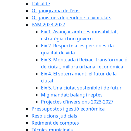
L'alcalde
Organigrama de l'ens
Organismes dependents o vinculats
PAM 2023-2027
Eix 1. Avançar amb responsabilitat,
estratègia i bon govern
Eix 2. Respecte a les persones i la
qualitat de vida
Eix 3. Montcada i Reixac: transformació
de ciutat, millora urbana i econòmica
Eix 4. El soterrament: el futur de la
ciutat
Eix 5. Una ciutat sostenible i de futur
Mig mandat: balanç i reptes
Projectes d'inversions 2023-2027
Pressupostos i gestió econòmica
Resolucions judicials
Retiment de comptes
Tècnics municipals