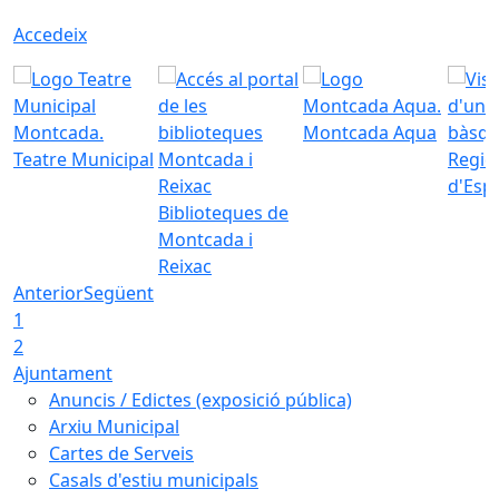
Accedeix
Montcada Aqua
Teatre Municipal
Regid
d'Esp
Biblioteques de
Montcada i
Reixac
Anterior
Següent
1
2
Ajuntament
Anuncis / Edictes (exposició pública)
Arxiu Municipal
Cartes de Serveis
Casals d'estiu municipals