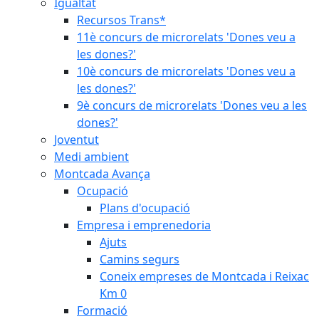
Igualtat
Recursos Trans*
11è concurs de microrelats 'Dones veu a
les dones?'
10è concurs de microrelats 'Dones veu a
les dones?'
9è concurs de microrelats 'Dones veu a les
dones?'
Joventut
Medi ambient
Montcada Avança
Ocupació
Plans d'ocupació
Empresa i emprenedoria
Ajuts
Camins segurs
Coneix empreses de Montcada i Reixac
Km 0
Formació