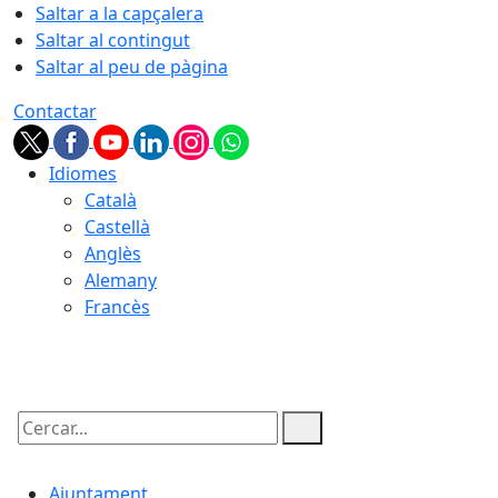
Saltar a la capçalera
Saltar al contingut
Saltar al peu de pàgina
Contactar
Idiomes
Català
Castellà
Anglès
Alemany
Francès
05.08.2026 | 22:46
Cercar:
Ajuntament