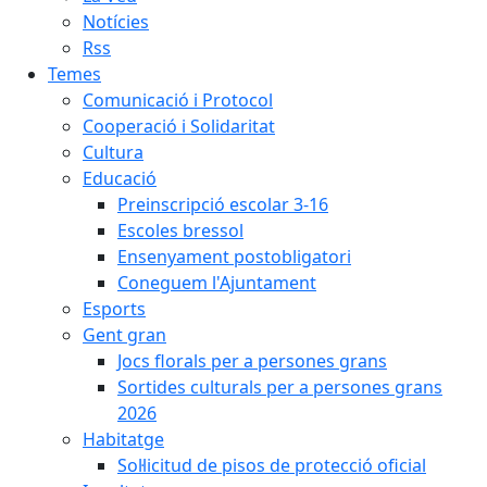
Notícies
Rss
Temes
Comunicació i Protocol
Cooperació i Solidaritat
Cultura
Educació
Preinscripció escolar 3-16
Escoles bressol
Ensenyament postobligatori
Coneguem l'Ajuntament
Esports
Gent gran
Jocs florals per a persones grans
Sortides culturals per a persones grans
2026
Habitatge
Sol·licitud de pisos de protecció oficial