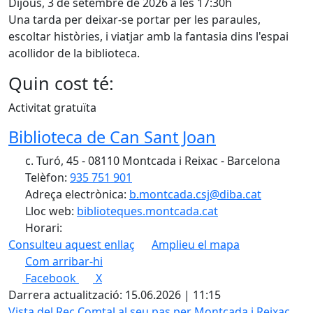
Dijous, 3 de setembre de 2026 a les 17:30h
Una tarda per deixar-se portar per les paraules,
escoltar històries, i viatjar amb la fantasia dins l'espai
acollidor de la biblioteca.
Quin cost té:
Activitat gratuïta
Biblioteca de Can Sant Joan
c. Turó, 45 - 08110 Montcada i Reixac - Barcelona
Telèfon:
935 751 901
Adreça electrònica:
b.montcada.csj@diba.cat
Lloc web:
biblioteques.montcada.cat
Horari:
Consulteu aquest enllaç
Amplieu el mapa
Com arribar-hi
Leaflet
| ©
OpenStreetMap
contributors
Facebook
X
+
Darrera actualització: 15.06.2026 | 11:15
−
Vista del Rec Comtal al seu pas per Montcada i Reixac,