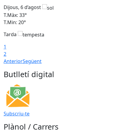
Dijous, 6 d’agost
D
T.Màx: 33°
T
T.Min: 20°
T
Tarda
1
2
Anterior
Següent
Butlletí digital
Subscriu-te
Plànol / Carrers