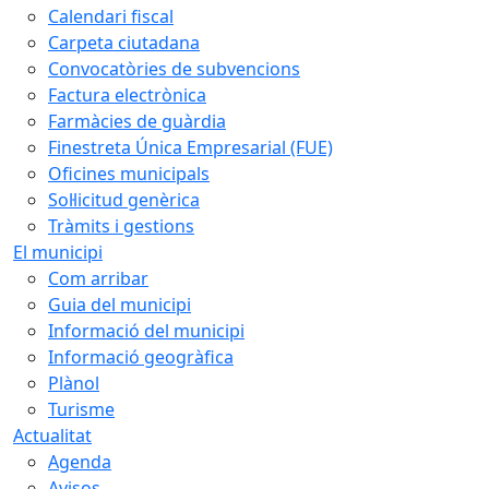
Calendari fiscal
Carpeta ciutadana
Convocatòries de subvencions
Factura electrònica
Farmàcies de guàrdia
Finestreta Única Empresarial (FUE)
Oficines municipals
Sol·licitud genèrica
Tràmits i gestions
El municipi
Com arribar
Guia del municipi
Informació del municipi
Informació geogràfica
Plànol
Turisme
Actualitat
Agenda
Avisos