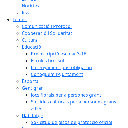
Notícies
Rss
Temes
Comunicació i Protocol
Cooperació i Solidaritat
Cultura
Educació
Preinscripció escolar 3-16
Escoles bressol
Ensenyament postobligatori
Coneguem l'Ajuntament
Esports
Gent gran
Jocs florals per a persones grans
Sortides culturals per a persones grans
2026
Habitatge
Sol·licitud de pisos de protecció oficial