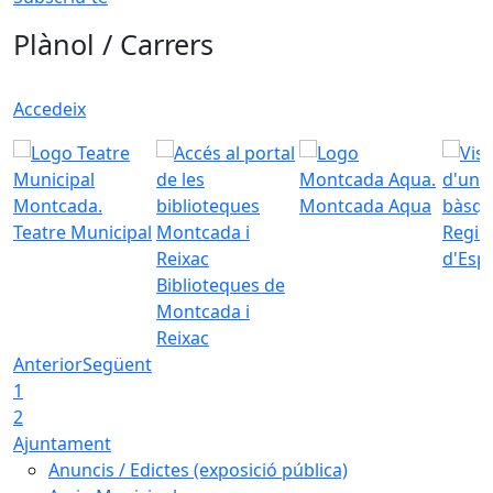
Plànol / Carrers
Accedeix
Montcada Aqua
Teatre Municipal
Regid
d'Esp
Biblioteques de
Montcada i
Reixac
Anterior
Següent
1
2
Ajuntament
Anuncis / Edictes (exposició pública)