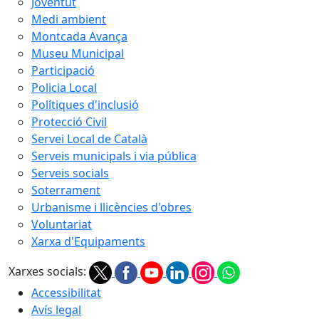
Joventut
Medi ambient
Montcada Avança
Museu Municipal
Participació
Policia Local
Polítiques d'inclusió
Protecció Civil
Servei Local de Català
Serveis municipals i via pública
Serveis socials
Soterrament
Urbanisme i llicències d'obres
Voluntariat
Xarxa d'Equipaments
Xarxes socials:
Accessibilitat
Avís legal