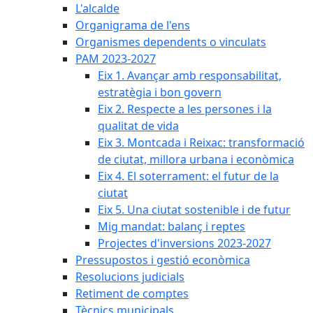
L'alcalde
Organigrama de l'ens
Organismes dependents o vinculats
PAM 2023-2027
Eix 1. Avançar amb responsabilitat,
estratègia i bon govern
Eix 2. Respecte a les persones i la
qualitat de vida
Eix 3. Montcada i Reixac: transformació
de ciutat, millora urbana i econòmica
Eix 4. El soterrament: el futur de la
ciutat
Eix 5. Una ciutat sostenible i de futur
Mig mandat: balanç i reptes
Projectes d'inversions 2023-2027
Pressupostos i gestió econòmica
Resolucions judicials
Retiment de comptes
Tècnics municipals