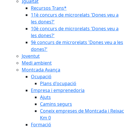
Igualtat
Recursos Trans*
11è concurs de microrelats 'Dones veu a
les dones?'
10è concurs de microrelats 'Dones veu a
les dones?'
9è concurs de microrelats 'Dones veu a les
dones?'
Joventut
Medi ambient
Montcada Avança
Ocupació
Plans d'ocupació
Empresa i emprenedoria
Ajuts
Camins segurs
Coneix empreses de Montcada i Reixac
Km 0
Formació