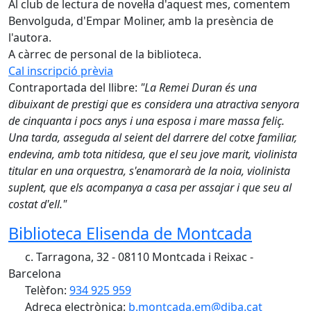
Al club de lectura de novel·la d'aquest mes, comentem
Benvolguda, d'Empar Moliner, amb la presència de
l'autora.
A càrrec de personal de la biblioteca.
Cal inscripció prèvia
Contraportada del llibre:
"La Remei Duran és una
dibuixant de prestigi que es considera una atractiva senyora
de cinquanta i pocs anys i una esposa i mare massa feliç.
Una tarda, asseguda al seient del darrere del cotxe familiar,
endevina, amb tota nitidesa, que el seu jove marit, violinista
titular en una orquestra, s'enamorarà de la noia, violinista
suplent, que els acompanya a casa per assajar i que seu al
costat d'ell."
Biblioteca Elisenda de Montcada
c. Tarragona, 32 - 08110 Montcada i Reixac -
Barcelona
Telèfon:
934 925 959
Adreça electrònica:
b.montcada.em@diba.cat