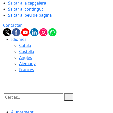
Saltar a la capçalera
Saltar al contingut
Saltar al peu de pàgina
Contactar
Idiomes
Català
Castellà
Anglès
Alemany
Francès
08.08.2026 | 11:34
Cercar:
Ajuntament