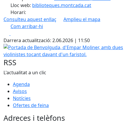
Lloc web:
biblioteques.montcada.cat
Horari:
Consulteu aquest enllaç
Amplieu el mapa
Com arribar-hi
Leaflet
| ©
OpenStreetMap
contributors
Facebook
X
+
Darrera actualització: 2.06.2026 | 11:50
−
Portada de Benvolguda, d'Empar Moliner, amb dues violinis
RSS
L'actualitat a un clic
Agenda
Avisos
Notícies
Ofertes de feina
Adreces i telèfons