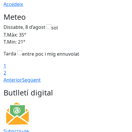
Accedeix
Meteo
Dissabte, 8 d’agost
D
T.Màx: 35°
T
T.Min: 21°
T
Tarda
1
2
Anterior
Següent
Butlletí digital
Subscriu-te