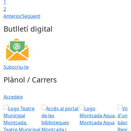
1
2
Anterior
Següent
Butlletí digital
Subscriu-te
Plànol / Carrers
Accedeix
Montcada Aqua
Teatre Municipal
Regid