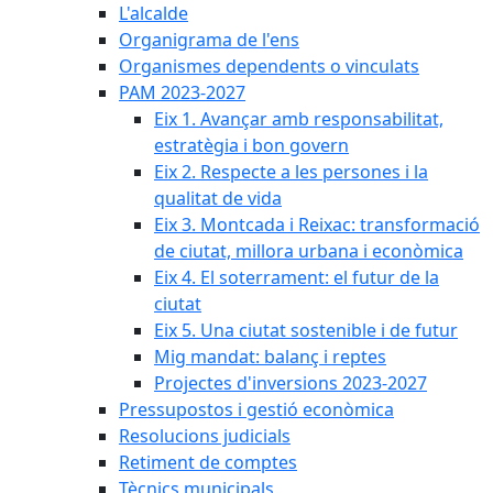
L'alcalde
Organigrama de l'ens
Organismes dependents o vinculats
PAM 2023-2027
Eix 1. Avançar amb responsabilitat,
estratègia i bon govern
Eix 2. Respecte a les persones i la
qualitat de vida
Eix 3. Montcada i Reixac: transformació
de ciutat, millora urbana i econòmica
Eix 4. El soterrament: el futur de la
ciutat
Eix 5. Una ciutat sostenible i de futur
Mig mandat: balanç i reptes
Projectes d'inversions 2023-2027
Pressupostos i gestió econòmica
Resolucions judicials
Retiment de comptes
Tècnics municipals