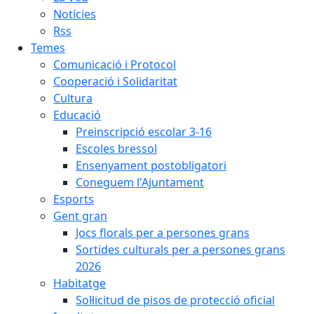
Notícies
Rss
Temes
Comunicació i Protocol
Cooperació i Solidaritat
Cultura
Educació
Preinscripció escolar 3-16
Escoles bressol
Ensenyament postobligatori
Coneguem l'Ajuntament
Esports
Gent gran
Jocs florals per a persones grans
Sortides culturals per a persones grans
2026
Habitatge
Sol·licitud de pisos de protecció oficial