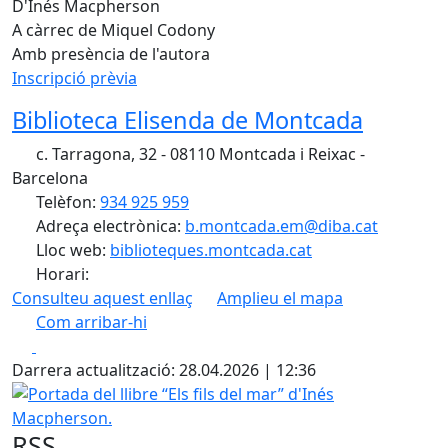
D'Inés Macpherson
A càrrec de Miquel Codony
Amb presència de l'autora
Inscripció prèvia
Biblioteca Elisenda de Montcada
c. Tarragona, 32 - 08110 Montcada i Reixac -
Barcelona
Telèfon:
934 925 959
Adreça electrònica:
b.montcada.em@diba.cat
Lloc web:
biblioteques.montcada.cat
Horari:
Consulteu aquest enllaç
Amplieu el mapa
Com arribar-hi
Leaflet
| ©
OpenStreetMap
contributors
Facebook
X
+
Darrera actualització: 28.04.2026 | 12:36
−
Portada del llibre “Els fils del mar” d'Inés Macpherson.
RSS