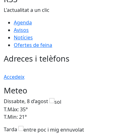
L'actualitat a un clic
Agenda
Avisos
Notícies
Ofertes de feina
Adreces i telèfons
Accedeix
Meteo
Dissabte, 8 d’agost
D
T.Màx: 35°
T
T.Min: 21°
T
Tarda