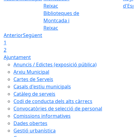
d'Esp
Biblioteques de
Montcada i
Reixac
Anterior
Següent
1
2
Ajuntament
Anuncis / Edictes (exposició pública)
Arxiu Municipal
Cartes de Serveis
Casals d'estiu municipals
Catàleg de serveis
Codi de conducta dels alts càrrecs
Convocatòries de selecció de personal
Comissions informatives
Dades obertes
Gestió urbanística