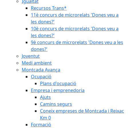
Igualtat
Recursos Trans*
11è concurs de microrelats 'Dones veu a
les dones?'
10è concurs de microrelats 'Dones veu a
les dones?'
9è concurs de microrelats 'Dones veu a les
dones?'
Joventut
Medi ambient
Montcada Avança
Ocupació
Plans d'ocupació
Empresa i emprenedoria
Ajuts
Camins segurs
Coneix empreses de Montcada i Reixac
Km 0
Formació