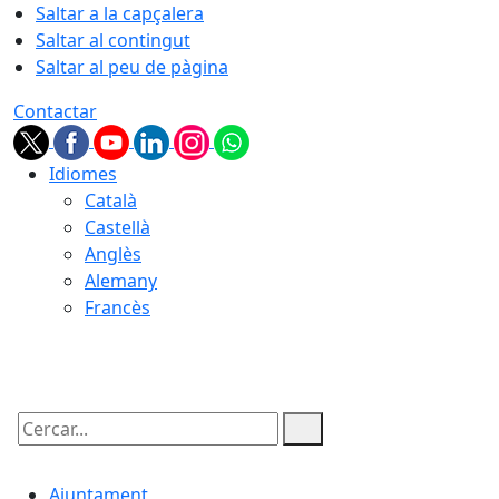
Saltar a la capçalera
Saltar al contingut
Saltar al peu de pàgina
Contactar
Idiomes
Català
Castellà
Anglès
Alemany
Francès
07.08.2026 | 17:18
Cercar:
Ajuntament