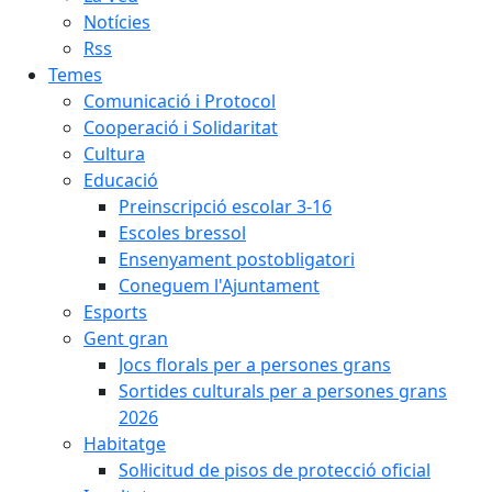
Notícies
Rss
Temes
Comunicació i Protocol
Cooperació i Solidaritat
Cultura
Educació
Preinscripció escolar 3-16
Escoles bressol
Ensenyament postobligatori
Coneguem l'Ajuntament
Esports
Gent gran
Jocs florals per a persones grans
Sortides culturals per a persones grans
2026
Habitatge
Sol·licitud de pisos de protecció oficial