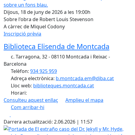
Dijous, 18 de juny de 2026 a les 19:00h
Sobre l'obra de Robert Louis Stevenson
A càrrec de Miquel Codony
Inscripció prèvia
Biblioteca Elisenda de Montcada
c. Tarragona, 32 - 08110 Montcada i Reixac -
Barcelona
Telèfon:
934 925 959
Adreça electrònica:
b.montcada.em@diba.cat
Lloc web:
biblioteques.montcada.cat
Horari:
Consulteu aquest enllaç
Amplieu el mapa
Com arribar-hi
Leaflet
| ©
OpenStreetMap
contributors
Facebook
X
+
Darrera actualització: 2.06.2026 | 11:57
−
Portada de El extraño caso del Dr. Jekyll y Mr. Hyde, amb 