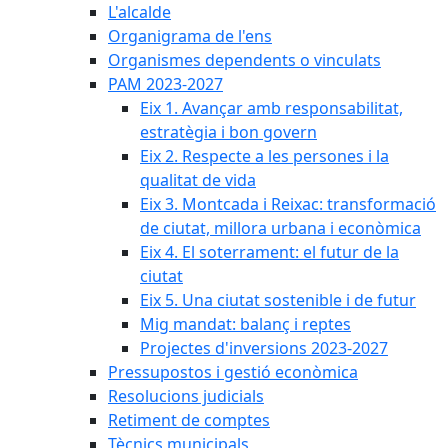
L'alcalde
Organigrama de l'ens
Organismes dependents o vinculats
PAM 2023-2027
Eix 1. Avançar amb responsabilitat,
estratègia i bon govern
Eix 2. Respecte a les persones i la
qualitat de vida
Eix 3. Montcada i Reixac: transformació
de ciutat, millora urbana i econòmica
Eix 4. El soterrament: el futur de la
ciutat
Eix 5. Una ciutat sostenible i de futur
Mig mandat: balanç i reptes
Projectes d'inversions 2023-2027
Pressupostos i gestió econòmica
Resolucions judicials
Retiment de comptes
Tècnics municipals