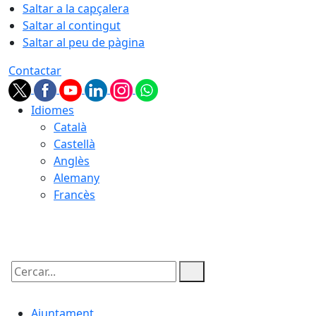
Saltar a la capçalera
Saltar al contingut
Saltar al peu de pàgina
Contactar
Idiomes
Català
Castellà
Anglès
Alemany
Francès
07.08.2026 | 23:53
Cercar:
Ajuntament