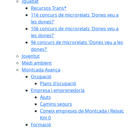
Igualtat
Recursos Trans*
11è concurs de microrelats 'Dones veu a
les dones?'
10è concurs de microrelats 'Dones veu a
les dones?'
9è concurs de microrelats 'Dones veu a les
dones?'
Joventut
Medi ambient
Montcada Avança
Ocupació
Plans d'ocupació
Empresa i emprenedoria
Ajuts
Camins segurs
Coneix empreses de Montcada i Reixac
Km 0
Formació