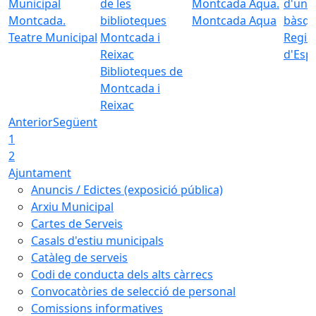
Montcada Aqua
Teatre Municipal
Regid
d'Esp
Biblioteques de
Montcada i
Reixac
Anterior
Següent
1
2
Ajuntament
Anuncis / Edictes (exposició pública)
Arxiu Municipal
Cartes de Serveis
Casals d'estiu municipals
Catàleg de serveis
Codi de conducta dels alts càrrecs
Convocatòries de selecció de personal
Comissions informatives