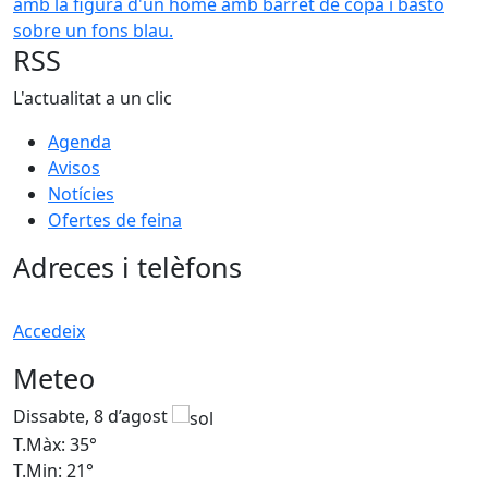
RSS
L'actualitat a un clic
Agenda
Avisos
Notícies
Ofertes de feina
Adreces i telèfons
Accedeix
Meteo
Dissabte, 8 d’agost
D
T.Màx: 35°
T
T.Min: 21°
T