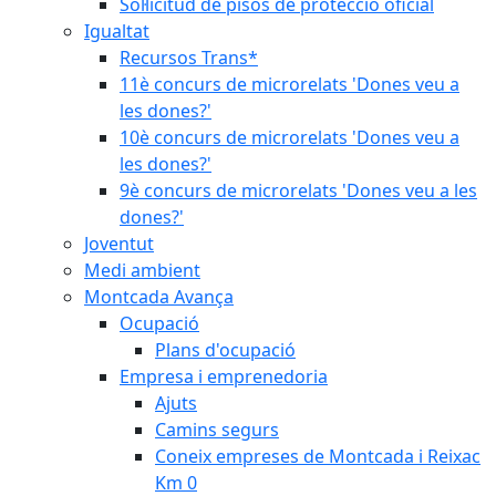
Sol·licitud de pisos de protecció oficial
Igualtat
Recursos Trans*
11è concurs de microrelats 'Dones veu a
les dones?'
10è concurs de microrelats 'Dones veu a
les dones?'
9è concurs de microrelats 'Dones veu a les
dones?'
Joventut
Medi ambient
Montcada Avança
Ocupació
Plans d'ocupació
Empresa i emprenedoria
Ajuts
Camins segurs
Coneix empreses de Montcada i Reixac
Km 0