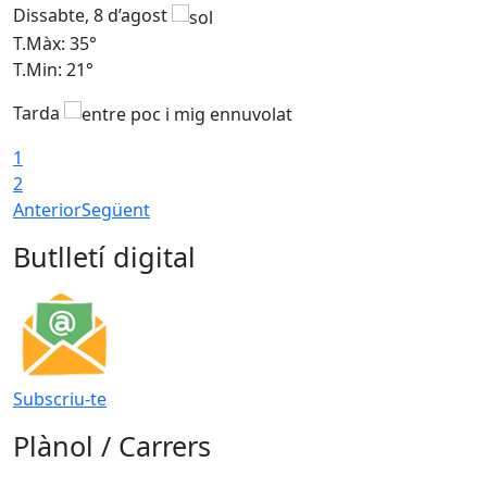
Dissabte, 8 d’agost
D
T.Màx: 35°
T
T.Min: 21°
T
Tarda
1
2
Anterior
Següent
Butlletí digital
Subscriu-te
Plànol / Carrers