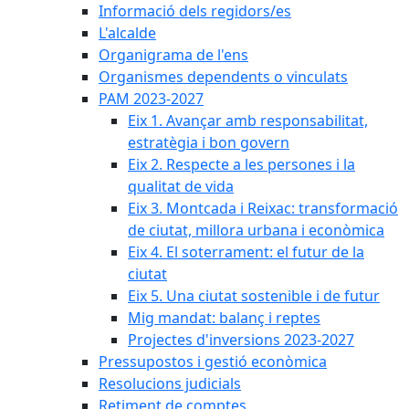
Informació dels regidors/es
L'alcalde
Organigrama de l'ens
Organismes dependents o vinculats
PAM 2023-2027
Eix 1. Avançar amb responsabilitat,
estratègia i bon govern
Eix 2. Respecte a les persones i la
qualitat de vida
Eix 3. Montcada i Reixac: transformació
de ciutat, millora urbana i econòmica
Eix 4. El soterrament: el futur de la
ciutat
Eix 5. Una ciutat sostenible i de futur
Mig mandat: balanç i reptes
Projectes d'inversions 2023-2027
Pressupostos i gestió econòmica
Resolucions judicials
Retiment de comptes