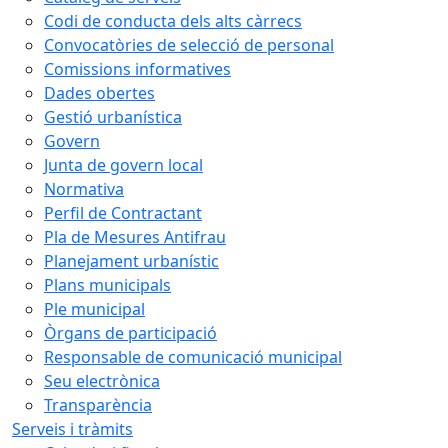
Codi de conducta dels alts càrrecs
Convocatòries de selecció de personal
Comissions informatives
Dades obertes
Gestió urbanística
Govern
Junta de govern local
Normativa
Perfil de Contractant
Pla de Mesures Antifrau
Planejament urbanístic
Plans municipals
Ple municipal
Òrgans de participació
Responsable de comunicació municipal
Seu electrònica
Transparència
Serveis i tràmits