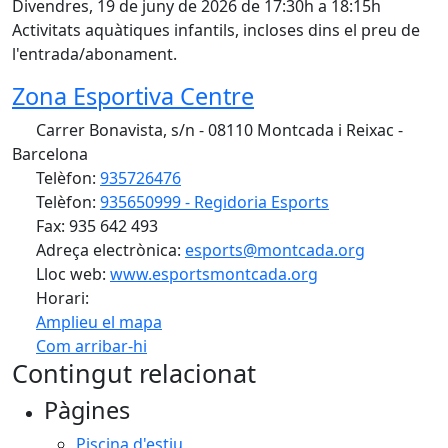
Divendres, 19 de juny de 2026 de 17:30h a 18:15h
Activitats aquàtiques infantils, incloses dins el preu de
l'entrada/abonament.
Zona Esportiva Centre
Carrer Bonavista, s/n - 08110 Montcada i Reixac -
Barcelona
Telèfon:
935726476
Telèfon:
935650999 - Regidoria Esports
Fax: 935 642 493
Adreça electrònica:
esports@montcada.org
Lloc web:
www.esportsmontcada.org
Horari:
Amplieu el mapa
Com arribar-hi
Leaflet
| ©
OpenStreetMap
contributors
Contingut relacionat
+
Pàgines
−
Piscina d'estiu