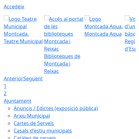
Accedeix
Montcada Aqua
Teatre Municipal
Regid
d'Esp
Biblioteques de
Montcada i
Reixac
Anterior
Següent
1
2
Ajuntament
Anuncis / Edictes (exposició pública)
Arxiu Municipal
Cartes de Serveis
Casals d'estiu municipals
Catàleg de serveis