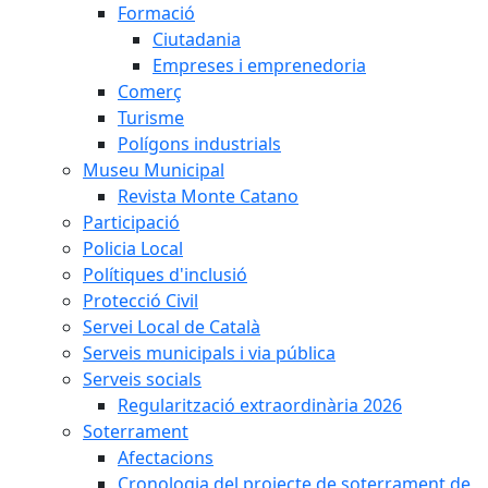
Formació
Ciutadania
Empreses i emprenedoria
Comerç
Turisme
Polígons industrials
Museu Municipal
Revista Monte Catano
Participació
Policia Local
Polítiques d'inclusió
Protecció Civil
Servei Local de Català
Serveis municipals i via pública
Serveis socials
Regularització extraordinària 2026
Soterrament
Afectacions
Cronologia del projecte de soterrament de