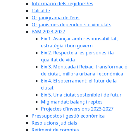
Informació dels regidors/es
L'alcalde
Organigrama de l'ens
Organismes dependents o vinculats
PAM 2023-2027
Eix 1. Avançar amb responsabilitat,
estratègia i bon govern
Eix 2. Respecte a les persones i la
qualitat de vida
Eix 3. Montcada i Reixac: transformació
de ciutat, millora urbana i econòmica
Eix 4. El soterrament: el futur de la
ciutat
Eix 5. Una ciutat sostenible i de futur
Mig mandat: balanç i reptes
Projectes d'inversions 2023-2027
Pressupostos i gestió econòmica
Resolucions judicials
Retiment de comptes