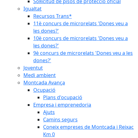
Sol·licitud de pisos de protecció oficial
Igualtat
Recursos Trans*
11è concurs de microrelats 'Dones veu a
les dones?'
10è concurs de microrelats 'Dones veu a
les dones?'
9è concurs de microrelats 'Dones veu a les
dones?'
Joventut
Medi ambient
Montcada Avança
Ocupació
Plans d'ocupació
Empresa i emprenedoria
Ajuts
Camins segurs
Coneix empreses de Montcada i Reixac
Km 0