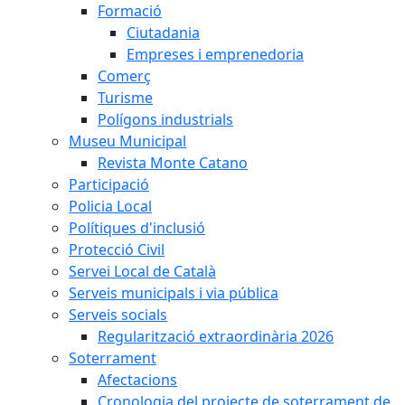
Formació
Ciutadania
Empreses i emprenedoria
Comerç
Turisme
Polígons industrials
Museu Municipal
Revista Monte Catano
Participació
Policia Local
Polítiques d'inclusió
Protecció Civil
Servei Local de Català
Serveis municipals i via pública
Serveis socials
Regularització extraordinària 2026
Soterrament
Afectacions
Cronologia del projecte de soterrament de