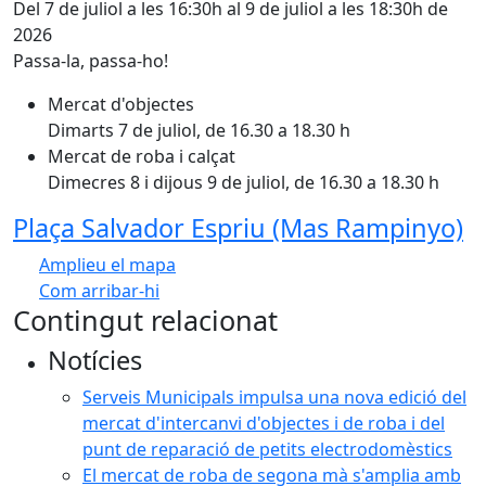
Del 7 de juliol a les 16:30h al 9 de juliol a les 18:30h de
2026
Passa-la, passa-ho!
Mercat d'objectes
Dimarts 7 de juliol, de 16.30 a 18.30 h
Mercat de roba i calçat
Dimecres 8 i dijous 9 de juliol, de 16.30 a 18.30 h
Plaça Salvador Espriu (Mas Rampinyo)
Amplieu el mapa
Com arribar-hi
Leaflet
| ©
OpenStreetMap
contributors
Contingut relacionat
+
Notícies
−
Serveis Municipals impulsa una nova edició del
mercat d'intercanvi d'objectes i de roba i del
punt de reparació de petits electrodomèstics
El mercat de roba de segona mà s'amplia amb