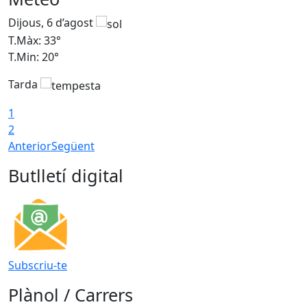
Dijous, 6 d’agost
D
T.Màx: 33°
T
T.Min: 20°
T
Tarda
1
2
Anterior
Següent
Butlletí digital
Subscriu-te
Plànol / Carrers