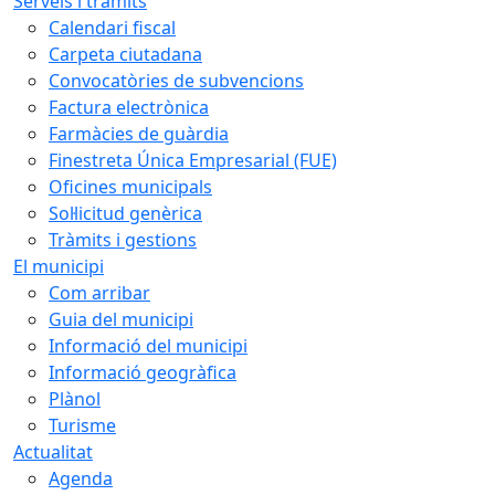
Serveis i tràmits
Calendari fiscal
Carpeta ciutadana
Convocatòries de subvencions
Factura electrònica
Farmàcies de guàrdia
Finestreta Única Empresarial (FUE)
Oficines municipals
Sol·licitud genèrica
Tràmits i gestions
El municipi
Com arribar
Guia del municipi
Informació del municipi
Informació geogràfica
Plànol
Turisme
Actualitat
Agenda