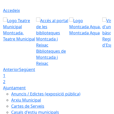
Accedeix
Montcada Aqua
Teatre Municipal
Regid
d'Esp
Biblioteques de
Montcada i
Reixac
Anterior
Següent
1
2
Ajuntament
Anuncis / Edictes (exposició pública)
Arxiu Municipal
Cartes de Serveis
Casals d'estiu municipals