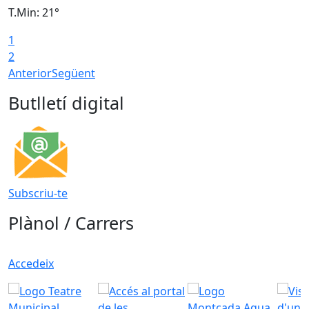
T.Min: 21°
T
1
T
2
Anterior
Següent
Butlletí digital
Subscriu-te
Plànol / Carrers
Accedeix