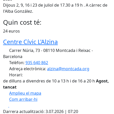
Dijous 2, 9, 16 i 23 de juliol de 17.30 a 19 h . A càrrec de
l'Alba González.
Quin cost té:
24 euros
Centre Cívic L'Alzina
Carrer Núria, 73 - 08110 Montcada i Reixac -
Barcelona
Telèfon:
935 640 862
Adreça electrònica:
alzina@montcada.org
Horari:
de dilluns a divendres de 10 a 13 h i de 16 a 20 h
Agost,
tancat
Amplieu el mapa
Com arribar-hi
Leaflet
| ©
OpenStreetMap
contributors
Facebook
X
+
Darrera actualització: 3.07.2026 | 07:20