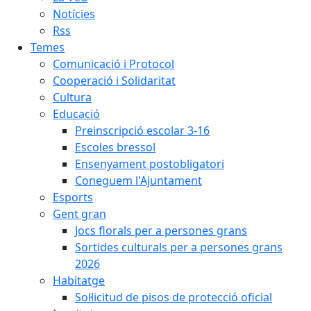
Notícies
Rss
Temes
Comunicació i Protocol
Cooperació i Solidaritat
Cultura
Educació
Preinscripció escolar 3-16
Escoles bressol
Ensenyament postobligatori
Coneguem l'Ajuntament
Esports
Gent gran
Jocs florals per a persones grans
Sortides culturals per a persones grans
2026
Habitatge
Sol·licitud de pisos de protecció oficial