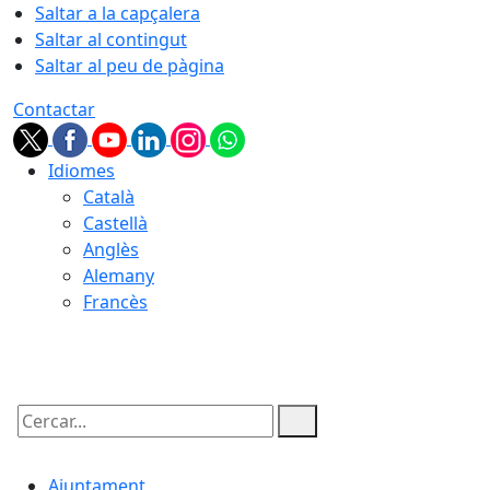
Saltar a la capçalera
Saltar al contingut
Saltar al peu de pàgina
Contactar
Idiomes
Català
Castellà
Anglès
Alemany
Francès
06.08.2026 | 13:50
Cercar:
Ajuntament