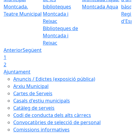
Montcada Aqua
Teatre Municipal
Regid
d'Esp
Biblioteques de
Montcada i
Reixac
Anterior
Següent
1
2
Ajuntament
Anuncis / Edictes (exposició pública)
Arxiu Municipal
Cartes de Serveis
Casals d'estiu municipals
Catàleg de serveis
Codi de conducta dels alts càrrecs
Convocatòries de selecció de personal
Comissions informatives