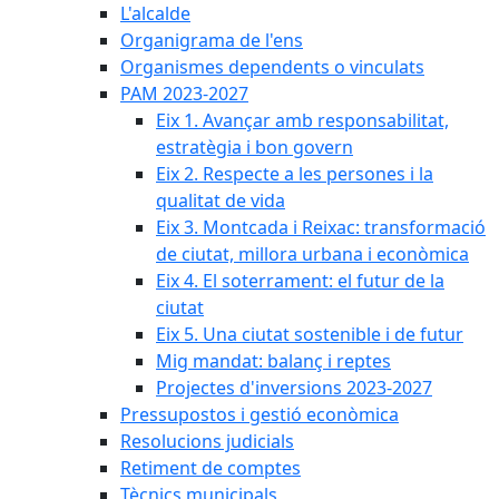
L'alcalde
Organigrama de l'ens
Organismes dependents o vinculats
PAM 2023-2027
Eix 1. Avançar amb responsabilitat,
estratègia i bon govern
Eix 2. Respecte a les persones i la
qualitat de vida
Eix 3. Montcada i Reixac: transformació
de ciutat, millora urbana i econòmica
Eix 4. El soterrament: el futur de la
ciutat
Eix 5. Una ciutat sostenible i de futur
Mig mandat: balanç i reptes
Projectes d'inversions 2023-2027
Pressupostos i gestió econòmica
Resolucions judicials
Retiment de comptes
Tècnics municipals