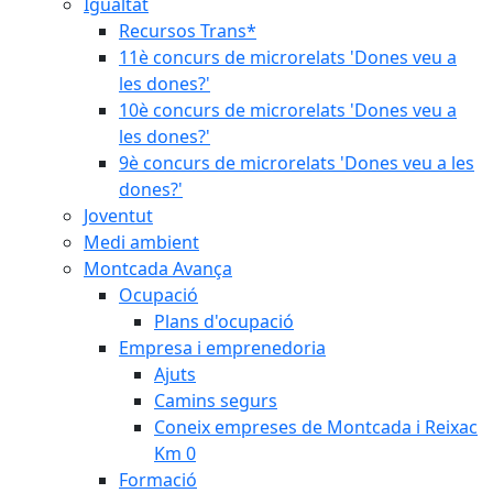
Igualtat
Recursos Trans*
11è concurs de microrelats 'Dones veu a
les dones?'
10è concurs de microrelats 'Dones veu a
les dones?'
9è concurs de microrelats 'Dones veu a les
dones?'
Joventut
Medi ambient
Montcada Avança
Ocupació
Plans d'ocupació
Empresa i emprenedoria
Ajuts
Camins segurs
Coneix empreses de Montcada i Reixac
Km 0
Formació