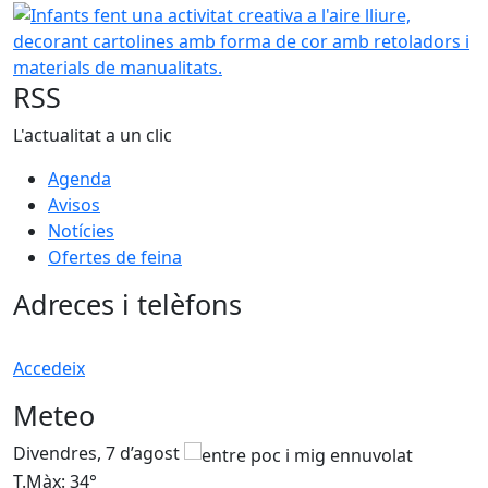
−
Infants fent una activitat creativa a l'aire lliure, decora
RSS
L'actualitat a un clic
Agenda
Avisos
Notícies
Ofertes de feina
Adreces i telèfons
Accedeix
Meteo
Divendres, 7 d’agost
D
T.Màx: 34°
T