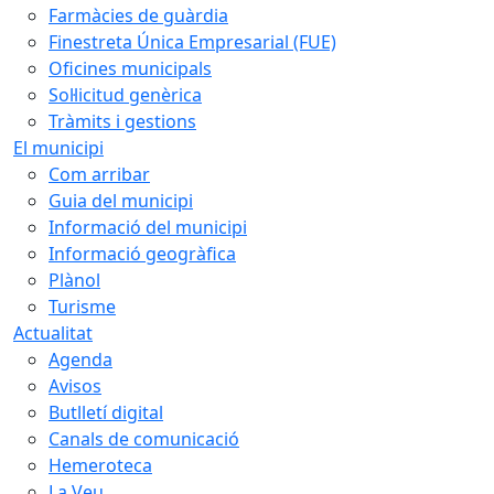
Farmàcies de guàrdia
Finestreta Única Empresarial (FUE)
Oficines municipals
Sol·licitud genèrica
Tràmits i gestions
El municipi
Com arribar
Guia del municipi
Informació del municipi
Informació geogràfica
Plànol
Turisme
Actualitat
Agenda
Avisos
Butlletí digital
Canals de comunicació
Hemeroteca
La Veu