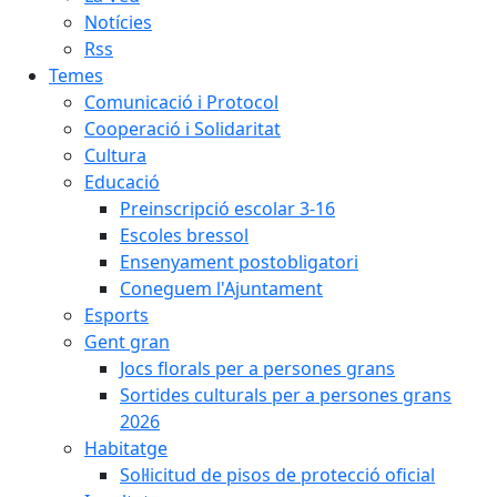
Notícies
Rss
Temes
Comunicació i Protocol
Cooperació i Solidaritat
Cultura
Educació
Preinscripció escolar 3-16
Escoles bressol
Ensenyament postobligatori
Coneguem l'Ajuntament
Esports
Gent gran
Jocs florals per a persones grans
Sortides culturals per a persones grans
2026
Habitatge
Sol·licitud de pisos de protecció oficial