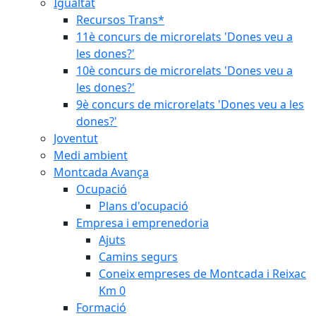
Igualtat
Recursos Trans*
11è concurs de microrelats 'Dones veu a
les dones?'
10è concurs de microrelats 'Dones veu a
les dones?'
9è concurs de microrelats 'Dones veu a les
dones?'
Joventut
Medi ambient
Montcada Avança
Ocupació
Plans d'ocupació
Empresa i emprenedoria
Ajuts
Camins segurs
Coneix empreses de Montcada i Reixac
Km 0
Formació