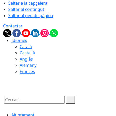
Saltar a la capçalera
Saltar al contingut
Saltar al peu de pàgina
Contactar
Idiomes
Català
Castellà
Anglès
Alemany
Francès
07.08.2026 | 22:41
Cercar:
Ajuntament