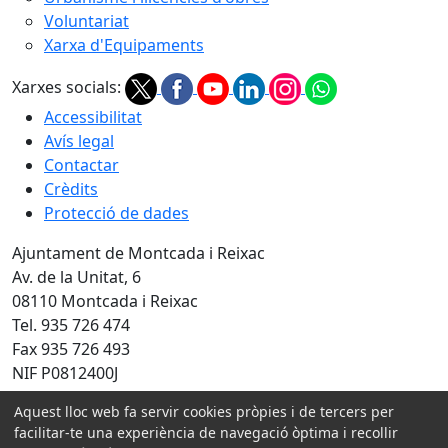
Voluntariat
Xarxa d'Equipaments
Xarxes socials:
Accessibilitat
Avís legal
Contactar
Crèdits
Protecció de dades
Ajuntament de Montcada i Reixac
Av. de la Unitat, 6
08110 Montcada i Reixac
Tel. 935 726 474
Fax 935 726 493
NIF P0812400J
Aquest lloc web fa servir cookies pròpies i de tercers per
Amb la col·laboració de:
facilitar-te una experiència de navegació òptima i recollir