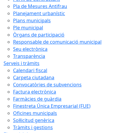
Pla de Mesures Antifrau
Planejament urbanístic
Plans municipals
Ple municipal
Òrgans de participació
Responsable de comunicació municipal
Seu electrònica
Transparència
Serveis i tràmits
Calendari fiscal
Carpeta ciutadana
Convocatòries de subvencions
Factura electrònica
Farmàcies de guàrdia
Finestreta Única Empresarial (FUE)
Oficines municipals
Sol·licitud genèrica
Tràmits i gestions