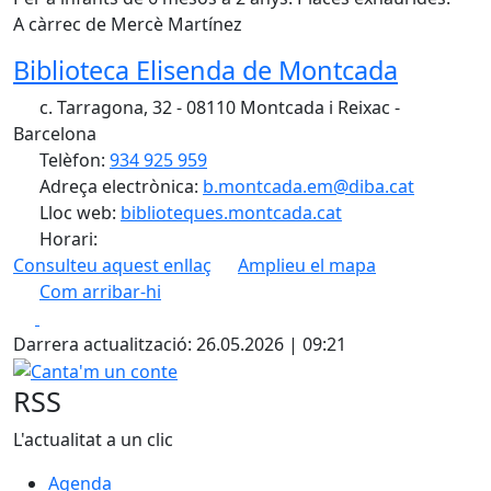
A càrrec de Mercè Martínez
Biblioteca Elisenda de Montcada
c. Tarragona, 32 - 08110 Montcada i Reixac -
Barcelona
Telèfon:
934 925 959
Adreça electrònica:
b.montcada.em@diba.cat
Lloc web:
biblioteques.montcada.cat
Horari:
Consulteu aquest enllaç
Amplieu el mapa
Com arribar-hi
Leaflet
| ©
OpenStreetMap
contributors
Facebook
X
+
Darrera actualització: 26.05.2026 | 09:21
−
Canta'm un conte
RSS
L'actualitat a un clic
Agenda