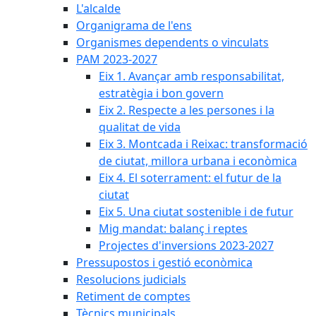
L'alcalde
Organigrama de l'ens
Organismes dependents o vinculats
PAM 2023-2027
Eix 1. Avançar amb responsabilitat,
estratègia i bon govern
Eix 2. Respecte a les persones i la
qualitat de vida
Eix 3. Montcada i Reixac: transformació
de ciutat, millora urbana i econòmica
Eix 4. El soterrament: el futur de la
ciutat
Eix 5. Una ciutat sostenible i de futur
Mig mandat: balanç i reptes
Projectes d'inversions 2023-2027
Pressupostos i gestió econòmica
Resolucions judicials
Retiment de comptes
Tècnics municipals