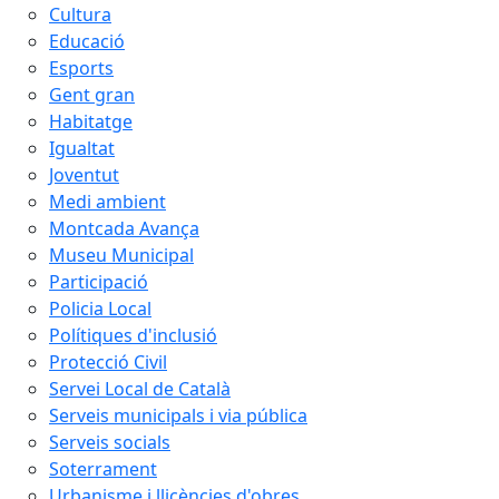
Cultura
Educació
Esports
Gent gran
Habitatge
Igualtat
Joventut
Medi ambient
Montcada Avança
Museu Municipal
Participació
Policia Local
Polítiques d'inclusió
Protecció Civil
Servei Local de Català
Serveis municipals i via pública
Serveis socials
Soterrament
Urbanisme i llicències d'obres