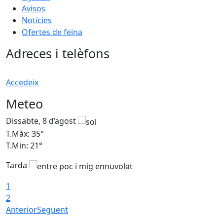
Avisos
Notícies
Ofertes de feina
Adreces i telèfons
Accedeix
Meteo
Dissabte, 8 d’agost
D
T.Màx: 35°
T
T.Min: 21°
T
Tarda
1
2
Anterior
Següent