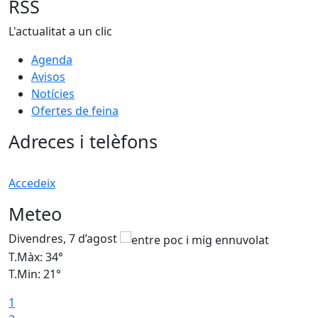
RSS
L'actualitat a un clic
Agenda
Avisos
Notícies
Ofertes de feina
Adreces i telèfons
Accedeix
Meteo
Divendres, 7 d’agost
D
T.Màx: 34°
T
T.Min: 21°
T
1
T