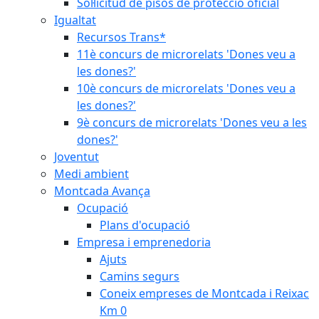
Sol·licitud de pisos de protecció oficial
Igualtat
Recursos Trans*
11è concurs de microrelats 'Dones veu a
les dones?'
10è concurs de microrelats 'Dones veu a
les dones?'
9è concurs de microrelats 'Dones veu a les
dones?'
Joventut
Medi ambient
Montcada Avança
Ocupació
Plans d'ocupació
Empresa i emprenedoria
Ajuts
Camins segurs
Coneix empreses de Montcada i Reixac
Km 0