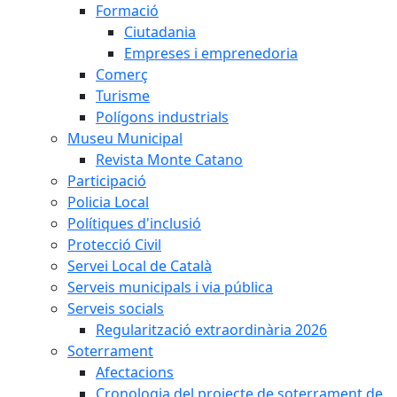
Formació
Ciutadania
Empreses i emprenedoria
Comerç
Turisme
Polígons industrials
Museu Municipal
Revista Monte Catano
Participació
Policia Local
Polítiques d'inclusió
Protecció Civil
Servei Local de Català
Serveis municipals i via pública
Serveis socials
Regularització extraordinària 2026
Soterrament
Afectacions
Cronologia del projecte de soterrament de