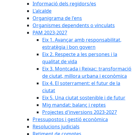
Informació dels regidors/es
L'alcalde
Organigrama de l'ens
Organismes dependents o vinculats
PAM 2023-2027
Eix 1. Avançar amb responsabilitat,
estratègia i bon govern
Eix 2. Respecte a les persones i la
qualitat de vida
Eix 3. Montcada i Reixac: transformació
de ciutat, millora urbana i econòmica
Eix 4. El soterrament: el futur de la
ciutat
Eix 5. Una ciutat sostenible i de futur
Mig mandat: balanç i reptes
Projectes d'inversions 2023-2027
Pressupostos i gestió econòmica
Resolucions judicials
Retiment de comptes