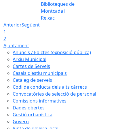
Biblioteques de
Montcada i
Reixac
Anterior
Següent
1
2
Ajuntament
Anuncis / Edictes (exposició pública)
Arxiu Municipal
Cartes de Serveis
Casals d'estiu municipals
Catàleg de serveis
Codi de conducta dels alts càrrecs
Convocatòries de selecció de personal
Comissions informatives
Dades obertes
Gestió urbanística
Govern
Junta de govern local