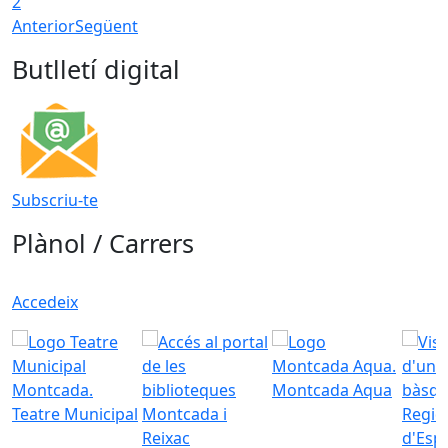
2
Anterior
Següent
Butlletí digital
Subscriu-te
Plànol / Carrers
Accedeix
Montcada Aqua
Teatre Municipal
Regid
d'Esp