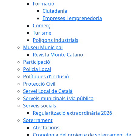
Formació
Ciutadania
Empreses i emprenedoria
Comerç
Turisme
Polígons industrials
Museu Municipal
Revista Monte Catano
Participació
Policia Local
Polítiques d'inclusió
Protecció Civil
Servei Local de Català
Serveis municipals i via pública
Serveis socials
Regularització extraordinària 2026
Soterrament
Afectacions
Cronologia del projecte de soterrament de