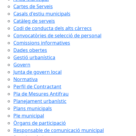
Cartes de Serveis
Casals d'estiu municipals
Catàleg de serveis
Codi de conducta dels alts càrrecs
Convocatòries de selecció de personal
Comissions informatives
Dades obertes
Gestió urbanística
Govern
Junta de govern local
Normativa
Perfil de Contractant
Pla de Mesures Antifrau
Planejament urbanístic
Plans municipals
Ple municipal
Òrgans de participació
Responsable de comunicació municipal