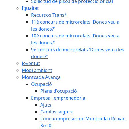
Sol·licitud de pisos de protecció oficial
Igualtat
Recursos Trans*
11è concurs de microrelats 'Dones veu a
les dones?'
10è concurs de microrelats 'Dones veu a
les dones?'
9è concurs de microrelats 'Dones veu a les
dones?'
Joventut
Medi ambient
Montcada Avança
Ocupació
Plans d'ocupació
Empresa i emprenedoria
Ajuts
Camins segurs
Coneix empreses de Montcada i Reixac
Km 0