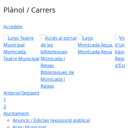
Plànol / Carrers
Accedeix
Montcada Aqua
Teatre Municipal
Regid
d'Esp
Biblioteques de
Montcada i
Reixac
Anterior
Següent
1
2
Ajuntament
Anuncis / Edictes (exposició pública)
Arxiu Municipal