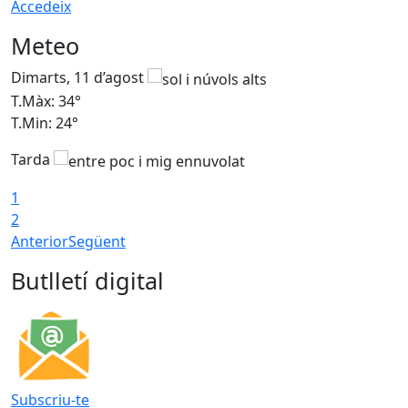
Accedeix
Meteo
Dimarts, 11 d’agost
D
T.Màx: 34°
T
T.Min: 24°
T
Tarda
1
2
Anterior
Següent
Butlletí digital
Subscriu-te