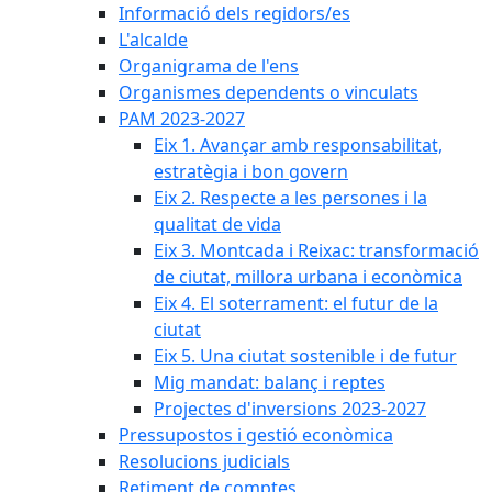
Informació dels regidors/es
L'alcalde
Organigrama de l'ens
Organismes dependents o vinculats
PAM 2023-2027
Eix 1. Avançar amb responsabilitat,
estratègia i bon govern
Eix 2. Respecte a les persones i la
qualitat de vida
Eix 3. Montcada i Reixac: transformació
de ciutat, millora urbana i econòmica
Eix 4. El soterrament: el futur de la
ciutat
Eix 5. Una ciutat sostenible i de futur
Mig mandat: balanç i reptes
Projectes d'inversions 2023-2027
Pressupostos i gestió econòmica
Resolucions judicials
Retiment de comptes