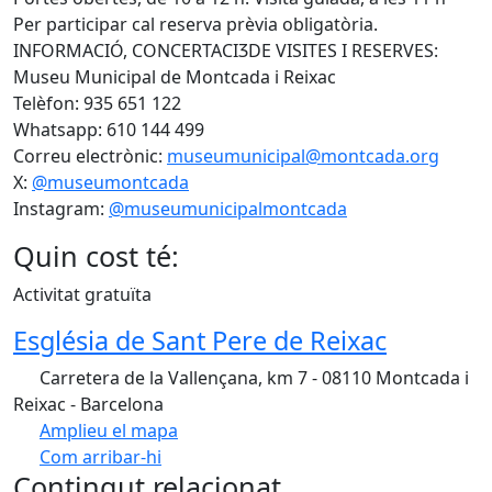
Per participar cal reserva prèvia obligatòria.
INFORMACIÓ, CONCERTACIӠDE VISITES I RESERVES:
Museu Municipal de Montcada i Reixac
Telèfon: 935 651 122
Whatsapp: 610 144 499
Correu electrònic:
museumunicipal@montcada.org
X:
@museumontcada
Instagram:
@museumunicipalmontcada
Quin cost té:
Activitat gratuïta
Església de Sant Pere de Reixac
Carretera de la Vallençana, km 7 - 08110 Montcada i
Reixac - Barcelona
Amplieu el mapa
Com arribar-hi
Leaflet
| ©
OpenStreetMap
contributors
Contingut relacionat