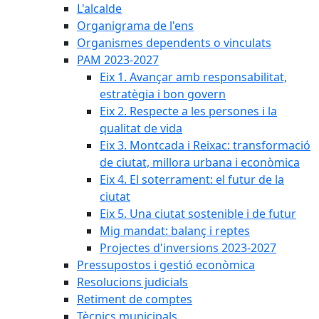
L'alcalde
Organigrama de l'ens
Organismes dependents o vinculats
PAM 2023-2027
Eix 1. Avançar amb responsabilitat,
estratègia i bon govern
Eix 2. Respecte a les persones i la
qualitat de vida
Eix 3. Montcada i Reixac: transformació
de ciutat, millora urbana i econòmica
Eix 4. El soterrament: el futur de la
ciutat
Eix 5. Una ciutat sostenible i de futur
Mig mandat: balanç i reptes
Projectes d'inversions 2023-2027
Pressupostos i gestió econòmica
Resolucions judicials
Retiment de comptes
Tècnics municipals