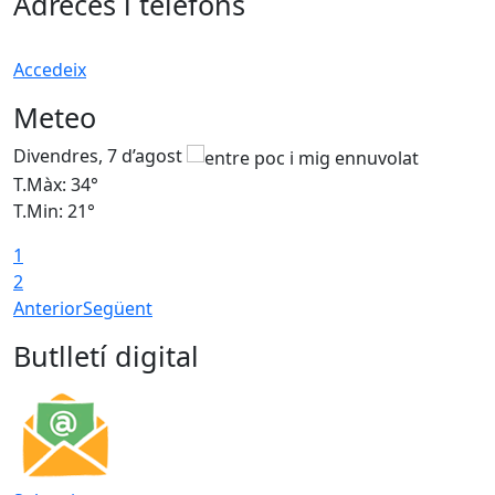
Adreces i telèfons
Accedeix
Meteo
Divendres, 7 d’agost
D
T.Màx: 34°
T
T.Min: 21°
T
1
T
2
Anterior
Següent
Butlletí digital