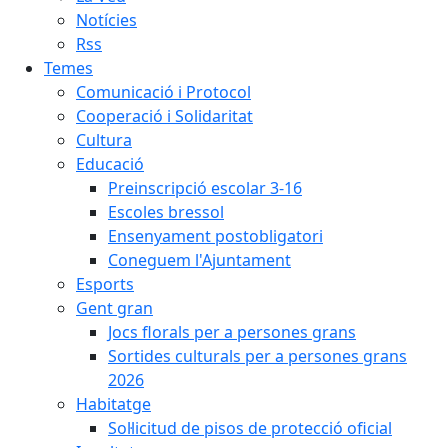
Notícies
Rss
Temes
Comunicació i Protocol
Cooperació i Solidaritat
Cultura
Educació
Preinscripció escolar 3-16
Escoles bressol
Ensenyament postobligatori
Coneguem l'Ajuntament
Esports
Gent gran
Jocs florals per a persones grans
Sortides culturals per a persones grans
2026
Habitatge
Sol·licitud de pisos de protecció oficial