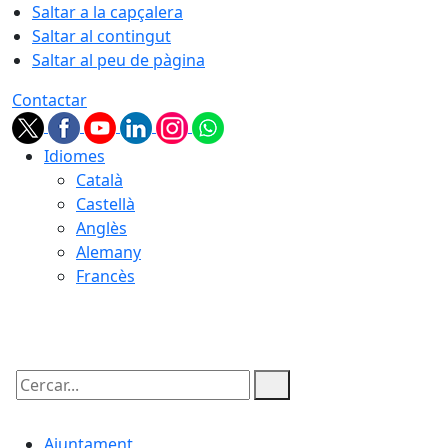
Saltar a la capçalera
Saltar al contingut
Saltar al peu de pàgina
Contactar
Idiomes
Català
Castellà
Anglès
Alemany
Francès
07.08.2026 | 06:42
Cercar:
Ajuntament