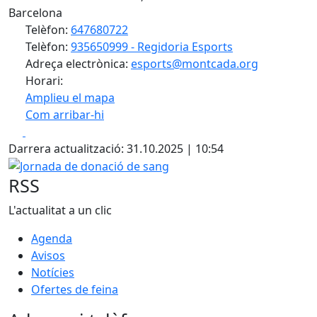
Barcelona
Telèfon:
647680722
Telèfon:
935650999 - Regidoria Esports
Adreça electrònica:
esports@montcada.org
Horari:
Amplieu el mapa
Com arribar-hi
Leaflet
| ©
OpenStreetMap
contributors
Facebook
X
+
Darrera actualització: 31.10.2025 | 10:54
−
Jornada de donació de sang
RSS
L'actualitat a un clic
Agenda
Avisos
Notícies
Ofertes de feina