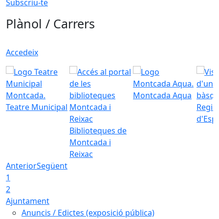
Subscriu-te
Plànol / Carrers
Accedeix
Montcada Aqua
Teatre Municipal
Regid
d'Esp
Biblioteques de
Montcada i
Reixac
Anterior
Següent
1
2
Ajuntament
Anuncis / Edictes (exposició pública)