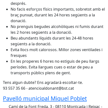
després.
No facis esforços físics importants, sobretot amb el
braç punxat, durant les 24 hores següents a la
donació.
No prenguis begudes alcohòliques ni fumis durant
les 2 hores següents a la donació.
Beu abundants líquids durant les 24-48 hores
següents a la donació.
Evita llocs molt calorosos. Millor zones ventilades i
fresques
En les properes 6 hores no estiguis de peu llargs
períodes. Evita llargues cues o estar de peu a
transports públics plens de gent.
Tens algun dubte? Ens agradarà escoltar-te.
93 557 35 66 - atencioaldonant@bst.cat
Pavelló municipal Miquel Poblet
Camí de la Font Freda, 3 - 08110 Montcada i Reixac -