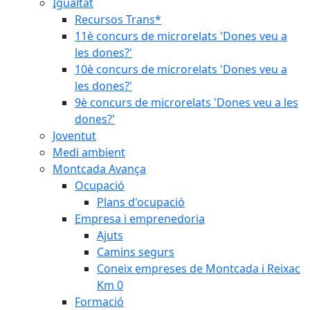
Igualtat
Recursos Trans*
11è concurs de microrelats 'Dones veu a
les dones?'
10è concurs de microrelats 'Dones veu a
les dones?'
9è concurs de microrelats 'Dones veu a les
dones?'
Joventut
Medi ambient
Montcada Avança
Ocupació
Plans d'ocupació
Empresa i emprenedoria
Ajuts
Camins segurs
Coneix empreses de Montcada i Reixac
Km 0
Formació