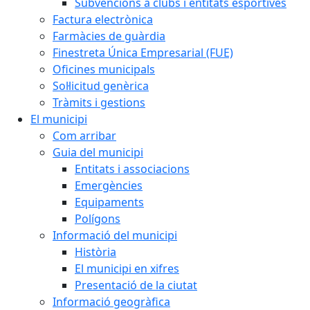
Subvencions a clubs i entitats esportives
Factura electrònica
Farmàcies de guàrdia
Finestreta Única Empresarial (FUE)
Oficines municipals
Sol·licitud genèrica
Tràmits i gestions
El municipi
Com arribar
Guia del municipi
Entitats i associacions
Emergències
Equipaments
Polígons
Informació del municipi
Història
El municipi en xifres
Presentació de la ciutat
Informació geogràfica