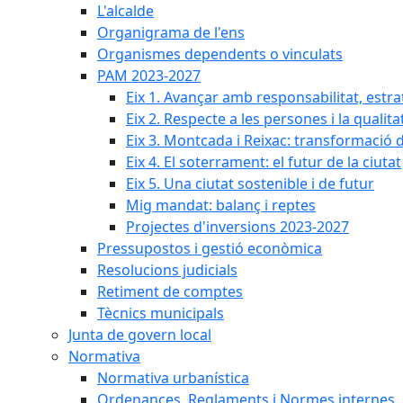
L'alcalde
Organigrama de l'ens
Organismes dependents o vinculats
PAM 2023-2027
Eix 1. Avançar amb responsabilitat, estr
Eix 2. Respecte a les persones i la qualita
Eix 3. Montcada i Reixac: transformació 
Eix 4. El soterrament: el futur de la ciutat
Eix 5. Una ciutat sostenible i de futur
Mig mandat: balanç i reptes
Projectes d'inversions 2023-2027
Pressupostos i gestió econòmica
Resolucions judicials
Retiment de comptes
Tècnics municipals
Junta de govern local
Normativa
Normativa urbanística
Ordenances, Reglaments i Normes internes