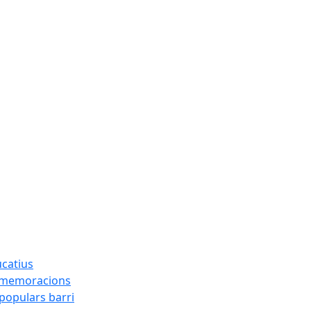
ucatius
ommemoracions
 populars barri