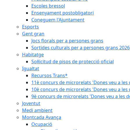
Escoles bressol
Ensenyament postobligatori
Coneguem l'Ajuntament
Esports
Gent gran
Jocs florals per a persones grans
Sortides culturals per a persones grans 2026
Habitatge
Sol·licitud de pisos de protecció oficial
Igualtat
Recursos Trans*
11è concurs de microrelats 'Dones veu a les 
10è concurs de microrelats 'Dones veu a les 
9è concurs de microrelats 'Dones veu a les d
Joventut
Medi ambient
Montcada Avança
Ocupació