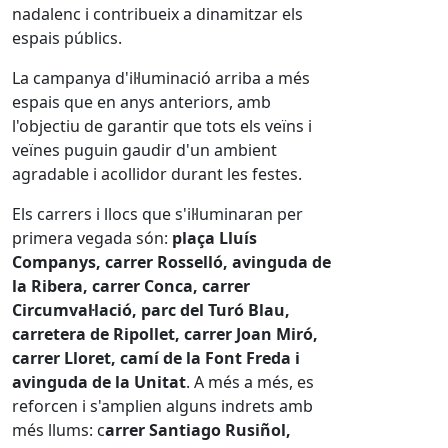
nadalenc i contribueix a dinamitzar els
espais públics.
La campanya d'il·luminació arriba a més
espais que en anys anteriors, amb
l'objectiu de garantir que tots els veïns i
veïnes puguin gaudir d'un ambient
agradable i acollidor durant les festes.
Els carrers i llocs que s'il·luminaran per
primera vegada són:
plaça Lluís
Companys, carrer Rosselló, avinguda de
la Ribera, carrer Conca, carrer
Circumval·lació, parc del Turó Blau,
carretera de Ripollet, carrer Joan Miró,
carrer Lloret, camí de la Font Freda i
avinguda de la Unitat
. A més a més, es
reforcen i s'amplien alguns indrets amb
més llums: c
arrer Santiago Rusiñol,