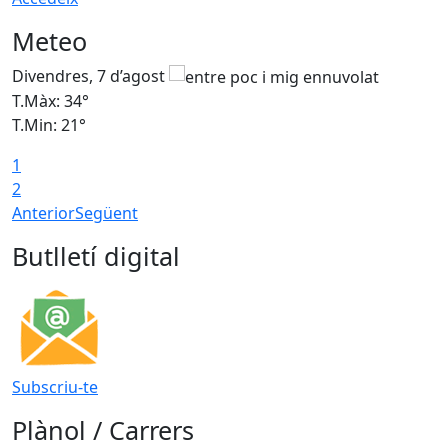
Meteo
Divendres, 7 d’agost
D
T.Màx: 34°
T
T.Min: 21°
T
1
T
2
Anterior
Següent
Butlletí digital
Subscriu-te
Plànol / Carrers