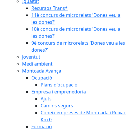
Igualtat
Recursos Trans*
11è concurs de microrelats 'Dones veu a
les dones?'
10è concurs de microrelats 'Dones veu a
les dones?'
9è concurs de microrelats 'Dones veu a les
dones?'
Joventut
Medi ambient
Montcada Avança
Ocupació
Plans d'ocupació
Empresa i emprenedoria
Ajuts
Camins segurs
Coneix empreses de Montcada i Reixac
Km 0
Formació