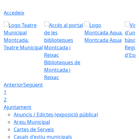
Accedeix
Montcada Aqua
Teatre Municipal
Regid
d'Esp
Biblioteques de
Montcada i
Reixac
Anterior
Següent
1
2
Ajuntament
Anuncis / Edictes (exposició pública)
Arxiu Municipal
Cartes de Serveis
Casals d'estiu municipals