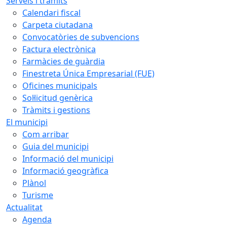
Serveis i tràmits
Calendari fiscal
Carpeta ciutadana
Convocatòries de subvencions
Factura electrònica
Farmàcies de guàrdia
Finestreta Única Empresarial (FUE)
Oficines municipals
Sol·licitud genèrica
Tràmits i gestions
El municipi
Com arribar
Guia del municipi
Informació del municipi
Informació geogràfica
Plànol
Turisme
Actualitat
Agenda