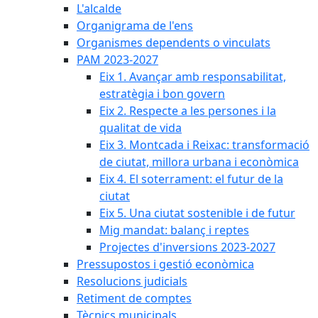
L'alcalde
Organigrama de l'ens
Organismes dependents o vinculats
PAM 2023-2027
Eix 1. Avançar amb responsabilitat,
estratègia i bon govern
Eix 2. Respecte a les persones i la
qualitat de vida
Eix 3. Montcada i Reixac: transformació
de ciutat, millora urbana i econòmica
Eix 4. El soterrament: el futur de la
ciutat
Eix 5. Una ciutat sostenible i de futur
Mig mandat: balanç i reptes
Projectes d'inversions 2023-2027
Pressupostos i gestió econòmica
Resolucions judicials
Retiment de comptes
Tècnics municipals