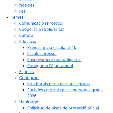
Notícies
Rss
Temes
Comunicació i Protocol
Cooperació i Solidaritat
Cultura
Educació
Preinscripció escolar 3-16
Escoles bressol
Ensenyament postobligatori
Coneguem l'Ajuntament
Esports
Gent gran
Jocs florals per a persones grans
Sortides culturals per a persones grans
2026
Habitatge
Sol·licitud de pisos de protecció oficial