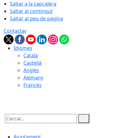
Saltar a la capçalera
Saltar al contingut
Saltar al peu de pàgina
Contactar
Idiomes
Català
Castellà
Anglès
Alemany
Francès
07.08.2026 | 01:18
Cercar:
Ajuntament