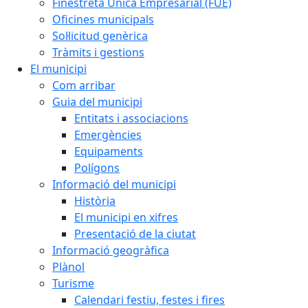
Finestreta Única Empresarial (FUE)
Oficines municipals
Sol·licitud genèrica
Tràmits i gestions
El municipi
Com arribar
Guia del municipi
Entitats i associacions
Emergències
Equipaments
Polígons
Informació del municipi
Història
El municipi en xifres
Presentació de la ciutat
Informació geogràfica
Plànol
Turisme
Calendari festiu, festes i fires