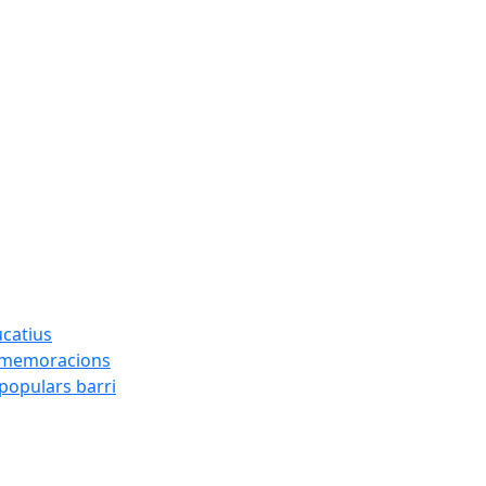
ucatius
ommemoracions
 populars barri