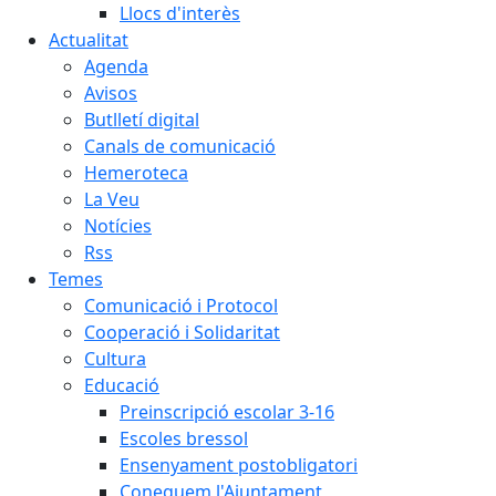
Llocs d'interès
Actualitat
Agenda
Avisos
Butlletí digital
Canals de comunicació
Hemeroteca
La Veu
Notícies
Rss
Temes
Comunicació i Protocol
Cooperació i Solidaritat
Cultura
Educació
Preinscripció escolar 3-16
Escoles bressol
Ensenyament postobligatori
Coneguem l'Ajuntament