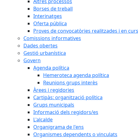
Altres processos
Borses de treball
Interinatges
Oferta pública
Proves de convocatòries realitzades i en cur
Comissions informatives
Dades obertes
Gestió urbanística
Govern
Agenda política
Hemeroteca agenda política
Reunions grups interès
Àrees i regidories
Cartipàs: organització política
Grups municipals
Informació dels regidors/es
L'alcalde
Organigrama de l'ens
Organismes dependents o vinculats