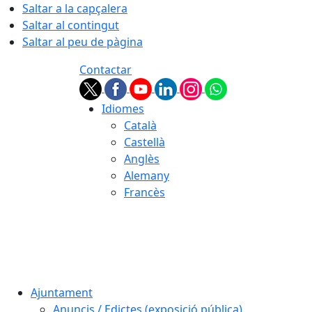
Saltar a la capçalera
Saltar al contingut
Saltar al peu de pàgina
Contactar
Idiomes
Català
Castellà
Anglès
Alemany
Francès
07.08.2026 | 14:55
Ajuntament
Anuncis / Edictes (exposició pública)