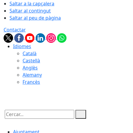
Saltar a la capçalera
Saltar al contingut
Saltar al peu de pàgina
Contactar
Idiomes
Català
Castellà
Anglès
Alemany
Francès
06.08.2026 | 22:39
Cercar:
Ajuntament