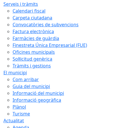
Serveis i tràmits
Calendari fiscal
Carpeta ciutadana
Convocatòries de subvencions
Factura electrònica
Farmàcies de guàrdia
Finestreta Única Empresarial (FUE)
Oficines municipals
Sol·licitud genèrica
Tràmits i gestions
El municipi
Com arribar
Guia del municipi
Informació del municipi
Informació geogràfica
Plànol
Turisme
Actualitat
Agenda