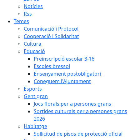
Notícies
Rss
Temes
Comunicació i Protocol
Cooperació i Solidaritat
Cultura
Educació
Preinscripció escolar 3-16
Escoles bressol
Ensenyament postobligatori
Coneguem l'Ajuntament
Esports
Gent gran
Jocs florals per a persones grans
Sortides culturals per a persones grans
2026
Habitatge
Sol·licitud de pisos de protecció oficial