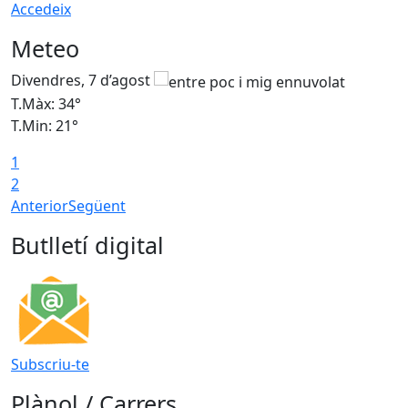
Accedeix
Meteo
Divendres, 7 d’agost
D
T.Màx: 34°
T
T.Min: 21°
T
1
T
2
Anterior
Següent
Butlletí digital
Subscriu-te
Plànol / Carrers