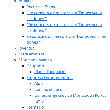
Igualtat
Recursos Trans*
11è concurs de microrelats 'Dones veu a
les dones?'
10è concurs de microrelats 'Dones veu a
les dones?'
9è concurs de microrelats 'Dones veu a les
dones?'
Joventut
Medi ambient
Montcada Avança
Ocupació
Plans d'ocupació
Empresa i emprenedoria
Ajuts
Camins segurs
Coneix empreses de Montcada i Reixac
Km 0
Formació