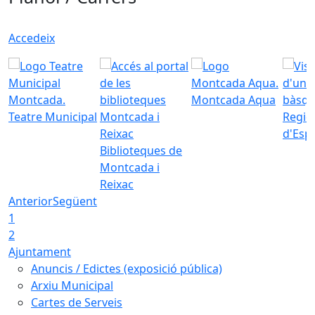
Accedeix
Montcada Aqua
Teatre Municipal
Regid
d'Esp
Biblioteques de
Montcada i
Reixac
Anterior
Següent
1
2
Ajuntament
Anuncis / Edictes (exposició pública)
Arxiu Municipal
Cartes de Serveis