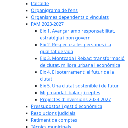
L'alcalde
Organigrama de l'ens
Organismes dependents o vinculats
PAM 2023-2027
Eix 1. Avançar amb responsabilitat,
estratègia i bon govern
Eix 2. Respecte a les persones i la
qualitat de vida
Eix 3. Montcada i Reixac: transformació
de ciutat, millora urbana i econòmica
Eix 4. El soterrament: el futur de la
ciutat
Eix 5. Una ciutat sostenible i de futur
Mig mandat: balanç i reptes
Projectes d'inversions 2023-2027
Pressupostos i gestió econòmica
Resolucions judicials
Retiment de comptes
Tècnics municipals