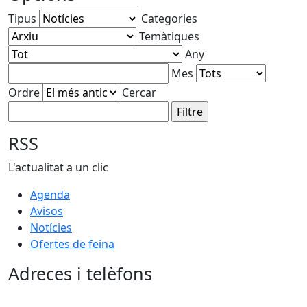
Tipus
Categories
Temàtiques
Any
Mes
Ordre
Cercar
RSS
L'actualitat a un clic
Agenda
Avisos
Notícies
Ofertes de feina
Adreces i telèfons